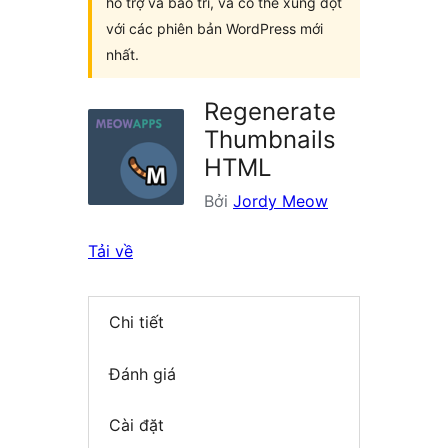
hỗ trợ và bảo trì, và có thể xung đột
với các phiên bản WordPress mới
nhất.
Regenerate
Thumbnails
HTML
Bởi
Jordy Meow
Tải về
Chi tiết
Đánh giá
Cài đặt