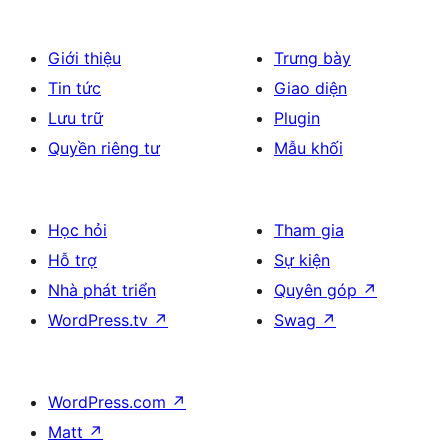
Giới thiệu
Trưng bày
Tin tức
Giao diện
Lưu trữ
Plugin
Quyền riêng tư
Mẫu khối
Học hỏi
Tham gia
Hỗ trợ
Sự kiện
Nhà phát triển
Quyên góp
↗
WordPress.tv
↗
Swag
↗
WordPress.com
↗
Matt
↗