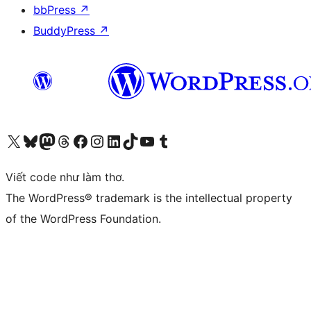
bbPress
↗
BuddyPress
↗
Truy cập tài khoản X (trước đây là Twitter) của chúng tôi
Visit our Bluesky account
Visit our Mastodon account
Visit our Threads account
Xem trang Facebook của chúng tôi
Truy cập tài khoản Instagram của chúng tôi
Truy cập tài khoản LinkedIn của chúng tôi
Visit our TikTok account
Truy cập kênh YouTube của chúng tôi
Visit our Tumblr account
Viết code như làm thơ.
The WordPress® trademark is the intellectual property
of the WordPress Foundation.