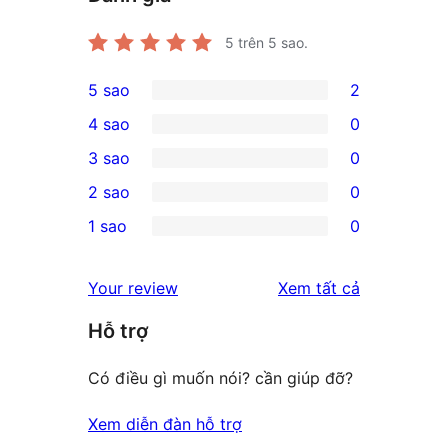
5
trên 5 sao.
5 sao
2
2
4 sao
0
5-
0
3 sao
0
star
4-
0
2 sao
0
reviews
star
3-
0
1 sao
0
reviews
star
2-
0
reviews
star
1-
đánh
Your review
Xem tất cả
reviews
star
giá
Hỗ trợ
reviews
Có điều gì muốn nói? cần giúp đỡ?
Xem diễn đàn hỗ trợ