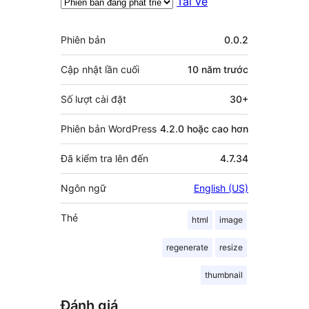
Tải về
Meta
Phiên bản
0.0.2
Cập nhật lần cuối
10 năm
trước
Số lượt cài đặt
30+
Phiên bản WordPress
4.2.0 hoặc cao hơn
Đã kiểm tra lên đến
4.7.34
Ngôn ngữ
English (US)
Thẻ
html
image
regenerate
resize
thumbnail
Đánh giá