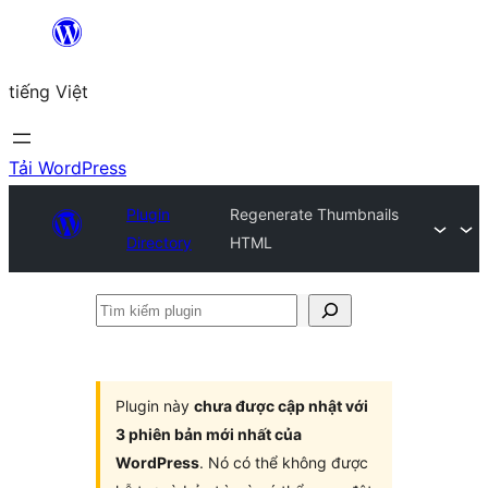
Chuyển
đến
tiếng Việt
phần
nội
dung
Tải WordPress
Plugin
Regenerate Thumbnails
Directory
HTML
Tìm
kiếm
plugin
Plugin này
chưa được cập nhật với
3 phiên bản mới nhất của
WordPress
. Nó có thể không được