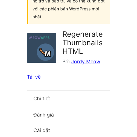
hỗ trợ và bảo trì, và có thể xung đột
với các phiên bản WordPress mới
nhất.
Regenerate
Thumbnails
HTML
Bởi
Jordy Meow
Tải về
Chi tiết
Đánh giá
Cài đặt