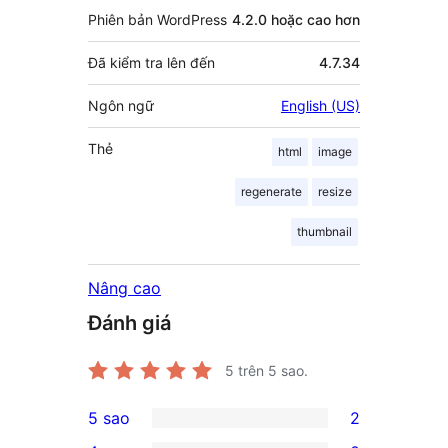
Phiên bản WordPress
4.2.0 hoặc cao hơn
Đã kiểm tra lên đến
4.7.34
Ngôn ngữ
English (US)
Thẻ
html
image
regenerate
resize
thumbnail
Nâng cao
Đánh giá
5
trên 5 sao.
5 sao
2
2