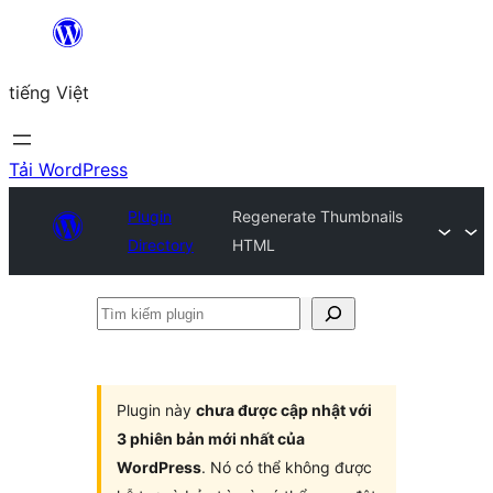
Chuyển
đến
tiếng Việt
phần
nội
dung
Tải WordPress
Plugin
Regenerate Thumbnails
Directory
HTML
Tìm
kiếm
plugin
Plugin này
chưa được cập nhật với
3 phiên bản mới nhất của
WordPress
. Nó có thể không được