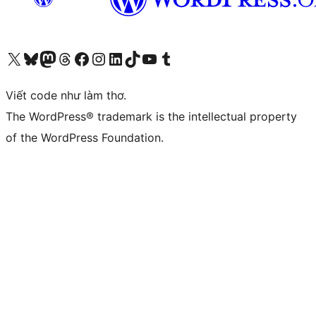
Truy cập tài khoản X (trước đây là Twitter) của chúng tôi
Visit our Bluesky account
Visit our Mastodon account
Visit our Threads account
Xem trang Facebook của chúng tôi
Truy cập tài khoản Instagram của chúng tôi
Truy cập tài khoản LinkedIn của chúng tôi
Visit our TikTok account
Truy cập kênh YouTube của chúng tôi
Visit our Tumblr account
Viết code như làm thơ.
The WordPress® trademark is the intellectual property
of the WordPress Foundation.