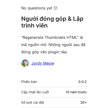
No questions yet 🙂
Người đóng góp & Lập
trình viên
“Regenerate Thumbnails HTML” là
mã nguồn mở. Những người sau đã
đóng góp vào plugin này.
Những
Jordy Meow
người
đóng
Meta
Phiên bản
0.0.2
góp
Cập nhật lần cuối
10 năm
trước
Số lượt cài đặt
30+