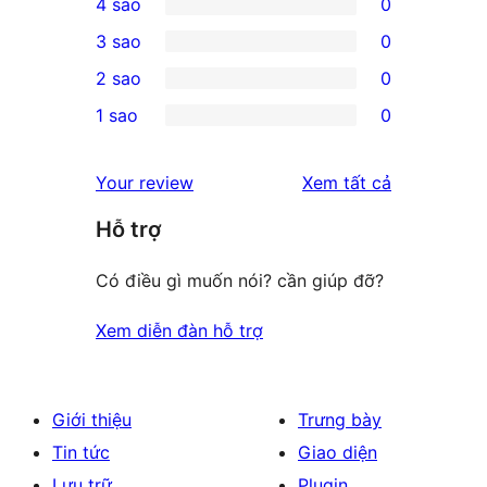
4 sao
0
5-
0
3 sao
0
star
4-
0
2 sao
0
reviews
star
3-
0
1 sao
0
reviews
star
2-
0
reviews
star
1-
đánh
Your review
Xem tất cả
reviews
star
giá
Hỗ trợ
reviews
Có điều gì muốn nói? cần giúp đỡ?
Xem diễn đàn hỗ trợ
Giới thiệu
Trưng bày
Tin tức
Giao diện
Lưu trữ
Plugin