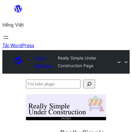
Chuyển
đến
tiếng Việt
phần
nội
dung
Tải WordPress
Plugin
Really Simple Under
Directory
Construction Page
Tìm
kiếm
plugin