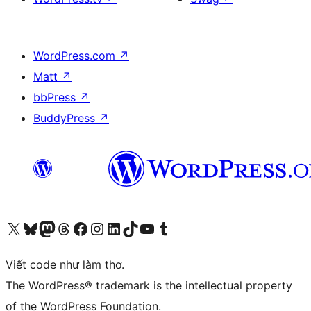
WordPress.com
↗
Matt
↗
bbPress
↗
BuddyPress
↗
Truy cập tài khoản X (trước đây là Twitter) của chúng tôi
Visit our Bluesky account
Visit our Mastodon account
Visit our Threads account
Xem trang Facebook của chúng tôi
Truy cập tài khoản Instagram của chúng tôi
Truy cập tài khoản LinkedIn của chúng tôi
Visit our TikTok account
Truy cập kênh YouTube của chúng tôi
Visit our Tumblr account
Viết code như làm thơ.
The WordPress® trademark is the intellectual property
of the WordPress Foundation.