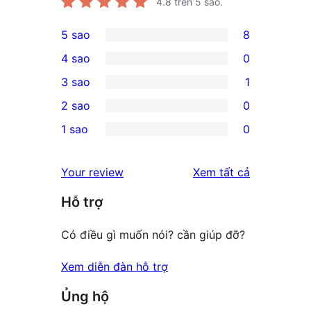
4.8
trên 5 sao.
5 sao
8
8
4 sao
0
5-
0
3 sao
1
star
4-
1
2 sao
0
reviews
star
3-
0
1 sao
0
reviews
star
2-
0
review
star
1-
đánh
Your review
Xem tất cả
reviews
star
giá
Hỗ trợ
reviews
Có điều gì muốn nói? cần giúp đỡ?
Xem diễn đàn hỗ trợ
Ủng hộ