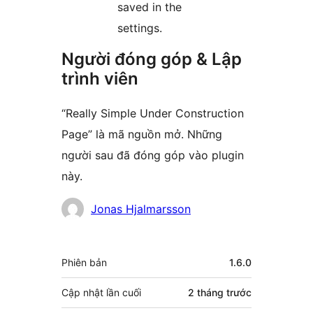
saved in the
settings.
Người đóng góp & Lập
trình viên
“Really Simple Under Construction
Page” là mã nguồn mở. Những
người sau đã đóng góp vào plugin
này.
Những
Jonas Hjalmarsson
người
đóng
Meta
Phiên bản
1.6.0
góp
Cập nhật lần cuối
2 tháng
trước