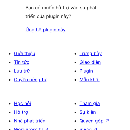
Bạn có muốn hỗ trợ vào sự phát
triển của plugin này?
Ủng hộ plugin này
Giới thiệu
Trưng bày
Tin tức
Giao diện
Lưu trữ
Plugin
Quyền riêng tư
Mẫu khối
Học hỏi
Tham gia
Hỗ trợ
Sự kiện
Nhà phát triển
Quyên góp
↗
WordPress.tv
↗
Swag
↗