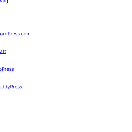
wag
↗
ordPress.com
↗
att
↗
bPress
↗
uddyPress
↗