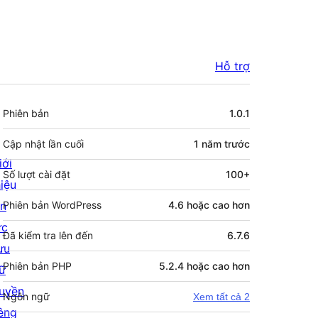
Hỗ trợ
Meta
Phiên bản
1.0.1
Cập nhật lần cuối
1 năm
trước
iới
Số lượt cài đặt
100+
hiệu
in
Phiên bản WordPress
4.6 hoặc cao hơn
ức
Đã kiểm tra lên đến
6.7.6
ưu
Phiên bản PHP
5.2.4 hoặc cao hơn
rữ
uyền
Ngôn ngữ
Xem tất cả 2
iêng