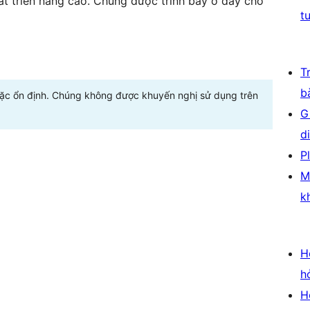
t triển nâng cao. Chúng được trình bày ở đây cho
t
T
b
oặc ổn định. Chúng không được khuyến nghị sử dụng trên
G
d
P
M
k
H
h
H