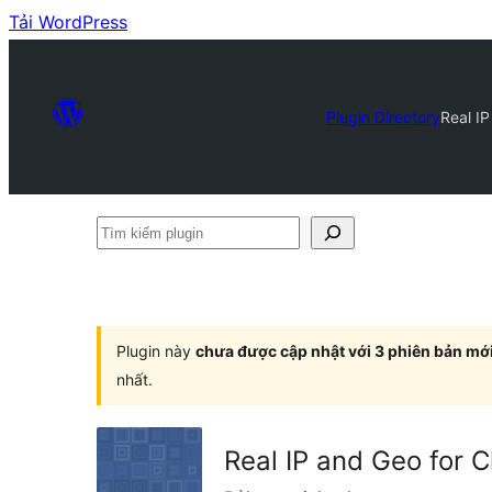
Tải WordPress
Plugin Directory
Real IP
Tìm
kiếm
plugin
Plugin này
chưa được cập nhật với 3 phiên bản mớ
nhất.
Real IP and Geo for C