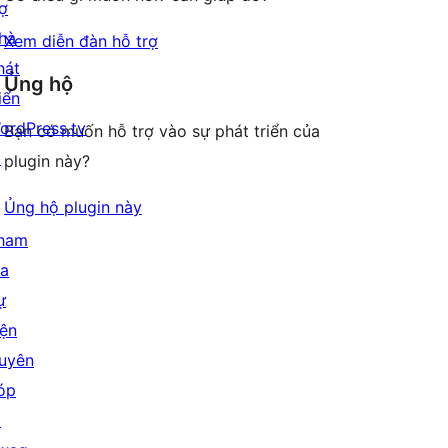
rợ
hà
Xem diễn đàn hỗ trợ
hát
Ủng hộ
iển
ordPress.tv
Bạn có muốn hỗ trợ vào sự phát triển của
↗
plugin này?
Ủng hộ plugin này
ham
ia
ự
iện
uyên
óp
↗