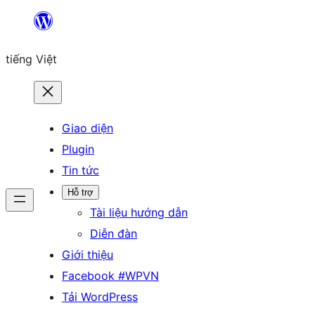
Chuyển
đến
tiếng Việt
phần
nội
dung
Giao diện
Plugin
Tin tức
Hỗ trợ
Tài liệu hướng dẫn
Diễn đàn
Giới thiệu
Facebook #WPVN
Tải WordPress