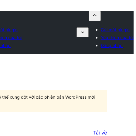
ột plugin
Gửi một plugin
hích của tôi
Yêu thích của tôi
 nhập
Đăng nhập
có thể xung đột với các phiên bản WordPress mới
Tải về