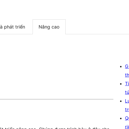
à phát triển
Nâng cao
G
t
T
t
L
t
Q
r