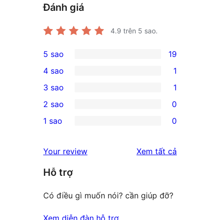
Đánh giá
4.9
trên 5 sao.
5 sao
19
19
4 sao
1
5-
1
3 sao
1
star
4-
1
2 sao
0
reviews
star
3-
0
1 sao
0
review
star
2-
0
review
star
1-
đánh
Your review
Xem tất cả
reviews
star
giá
Hỗ trợ
reviews
Có điều gì muốn nói? cần giúp đỡ?
Xem diễn đàn hỗ trợ