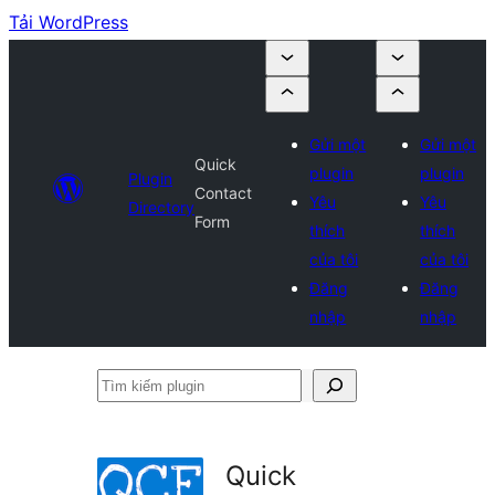
Tải WordPress
Gửi một
Gửi một
Quick
plugin
plugin
Plugin
Contact
Yêu
Yêu
Directory
Form
thích
thích
của tôi
của tôi
Đăng
Đăng
nhập
nhập
Tìm
kiếm
plugin
Quick