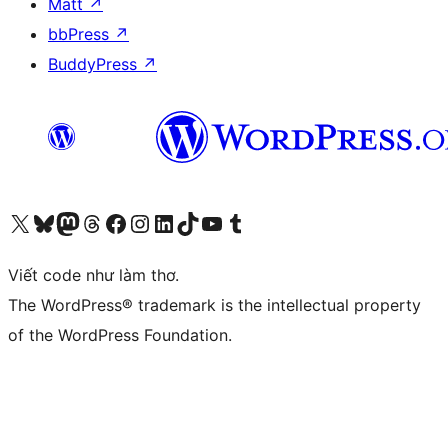
Matt
↗
bbPress
↗
BuddyPress
↗
Truy cập tài khoản X (trước đây là Twitter) của chúng tôi
Visit our Bluesky account
Visit our Mastodon account
Visit our Threads account
Xem trang Facebook của chúng tôi
Truy cập tài khoản Instagram của chúng tôi
Truy cập tài khoản LinkedIn của chúng tôi
Visit our TikTok account
Truy cập kênh YouTube của chúng tôi
Visit our Tumblr account
Viết code như làm thơ.
The WordPress® trademark is the intellectual property
of the WordPress Foundation.