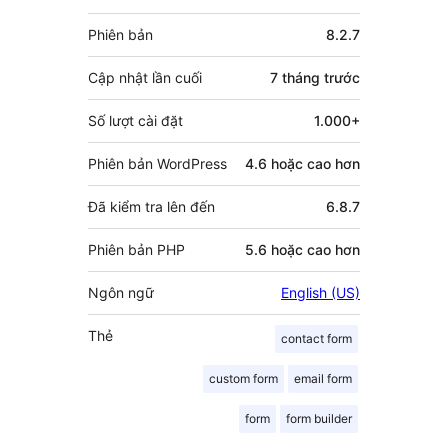
Meta
Phiên bản
8.2.7
Cập nhật lần cuối
7 tháng
trước
Số lượt cài đặt
1.000+
Phiên bản WordPress
4.6 hoặc cao hơn
Đã kiểm tra lên đến
6.8.7
Phiên bản PHP
5.6 hoặc cao hơn
Ngôn ngữ
English (US)
Thẻ
contact form
custom form
email form
form
form builder