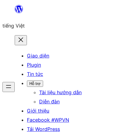
Chuyển
đến
tiếng Việt
phần
nội
dung
Giao diện
Plugin
Tin tức
Hỗ trợ
Tài liệu hướng dẫn
Diễn đàn
Giới thiệu
Facebook #WPVN
Tải WordPress