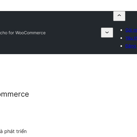
Gửi m
ucho for WooCommerce
Yêu t
Đăng
Commerce
à phát triển