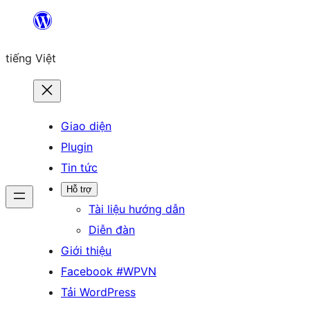
Chuyển
đến
tiếng Việt
phần
nội
dung
Giao diện
Plugin
Tin tức
Hỗ trợ
Tài liệu hướng dẫn
Diễn đàn
Giới thiệu
Facebook #WPVN
Tải WordPress