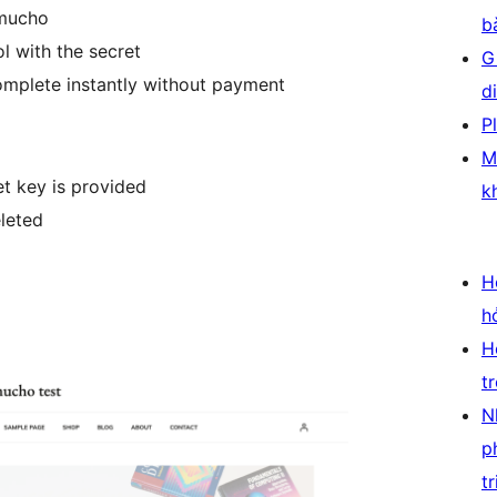
imucho
b
l with the secret
G
omplete instantly without payment
d
P
M
et key is provided
k
leted
H
h
H
t
N
p
tr