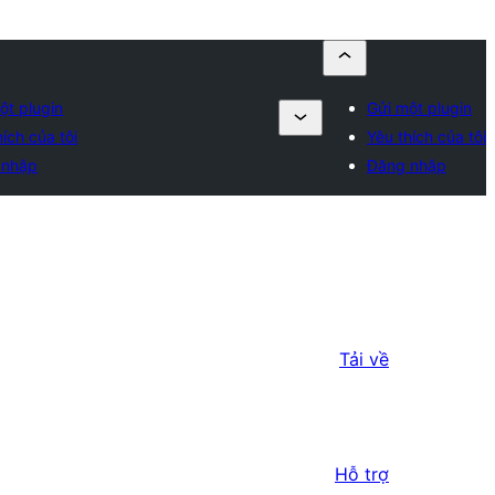
ột plugin
Gửi một plugin
hích của tôi
Yêu thích của tôi
 nhập
Đăng nhập
Tải về
Hỗ trợ