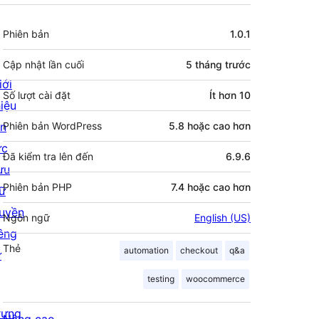
Meta
Phiên bản
1.0.1
Cập nhật lần cuối
5 tháng
trước
iới
Số lượt cài đặt
Ít hơn 10
hiệu
in
Phiên bản WordPress
5.8 hoặc cao hơn
ức
Đã kiểm tra lên đến
6.9.6
ưu
Phiên bản PHP
7.4 hoặc cao hơn
rữ
uyền
Ngôn ngữ
English (US)
iêng
Thẻ
automation
checkout
q&a
ư
testing
woocommerce
rưng