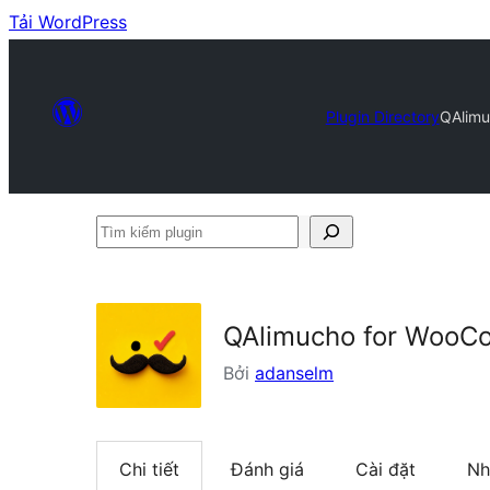
Tải WordPress
Plugin Directory
QAlim
Tìm
kiếm
plugin
QAlimucho for Woo
Bởi
adanselm
Chi tiết
Đánh giá
Cài đặt
Nh