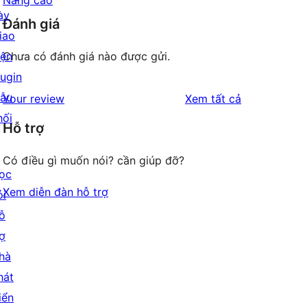
Nâng cao
ày
Đánh giá
iao
iện
Chưa có đánh giá nào được gửi.
lugin
ẫu
đánh
Your review
Xem tất cả
hối
giá
Hỗ trợ
Có điều gì muốn nói? cần giúp đỡ?
ọc
Xem diễn đàn hỗ trợ
ỏi
ỗ
rợ
hà
hát
iển