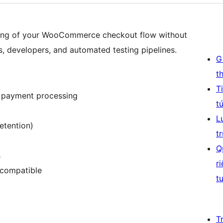
ing of your WooCommerce checkout flow without
, developers, and automated testing pipelines.
G
t
T
l payment processing
t
L
etention)
t
Q
s
r
compatible
t
T