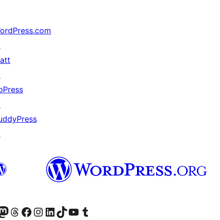
ordPress.com
↗
att
↗
bPress
↗
uddyPress
↗
r Bluesky account
sit our Mastodon account
Visit our Threads account
Xem trang Facebook của chúng tôi
Truy cập tài khoản Instagram của chúng tôi
Truy cập tài khoản LinkedIn của chúng tôi
Visit our TikTok account
Truy cập kênh YouTube của chúng tôi
Visit our Tumblr account