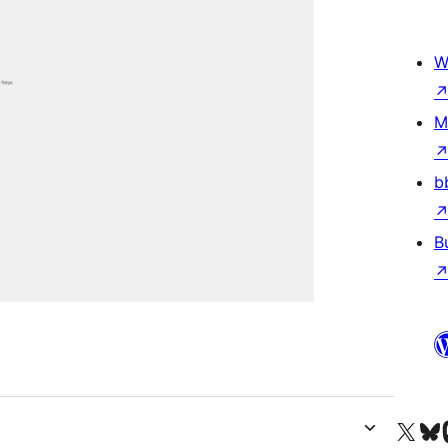
W
M
b
B
Truy cập tài khoản X (trước đây là Twitter) của chúng tôi
Visit ou
Vi