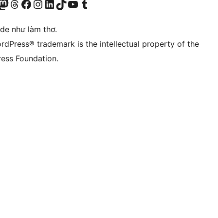
r Bluesky account
sit our Mastodon account
Visit our Threads account
Xem trang Facebook của chúng tôi
Truy cập tài khoản Instagram của chúng tôi
Truy cập tài khoản LinkedIn của chúng tôi
Visit our TikTok account
Truy cập kênh YouTube của chúng tôi
Visit our Tumblr account
ode như làm thơ.
rdPress® trademark is the intellectual property of the
ess Foundation.