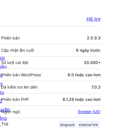
Hỗ trợ
Meta
Phiên bản
2.5.9.3
Cập nhật lần cuối
6 ngày
trước
iới
Số lượt cài đặt
20.000+
hiệu
in
Phiên bản WordPress
6.0 hoặc cao hơn
ức
Đã kiểm tra lên đến
7.0.3
ưu
Phiên bản PHP
8.1.29 hoặc cao hơn
rữ
uyền
Ngôn ngữ
English (US)
iêng
Thẻ
blogcard
external link
ư