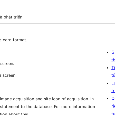
à phát triển
og card format.
G
t
 screen.
T
e screen.
t
L
t
Q
image acquisition and site icon of acquisition. In
r
pt statement to the database. For more information
t
tion about this.