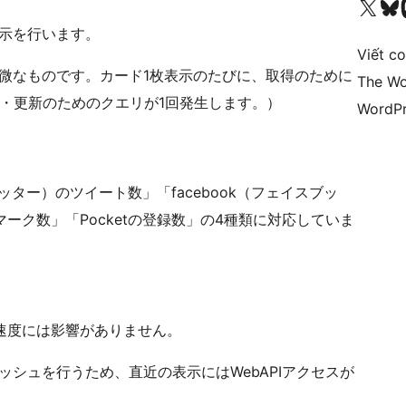
Truy cập tài khoản X (trước đây là Twitter) của chúng tôi
Visit ou
Vi
表示を行います。
Viết c
微なものです。カード1枚表示のたびに、取得のために
The Wo
・更新のためのクエリが1回発生します。）
WordPr
ッター）のツイート数」「facebook（フェイスブッ
ーク数」「Pocketの登録数」の4種類に対応していま
速度には影響がありません。
ッシュを行うため、直近の表示にはWebAPIアクセスが