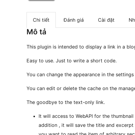
Chi tiết
Đánh giá
Cài đặt
Nh
Mô tả
This plugin is intended to display a link in a bl
Easy to use. Just to write a short code.
You can change the appearance in the settings
You can edit or delete the cache on the manag
The goodbye to the text-only link.
It will access to WebAPI for the thumbnail 
addition , it will save the title and excer
you want to read the item of arbitrary sec