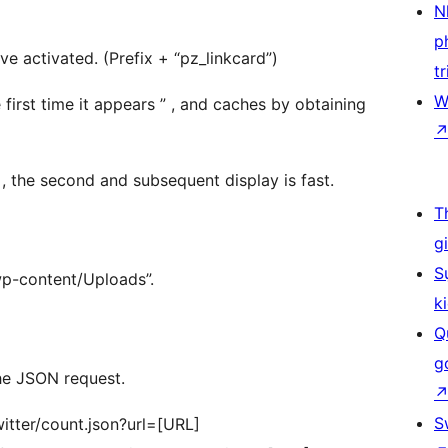
N
p
e activated. (Prefix + “pz_linkcard”)
tr
W
first time it appears ” , and caches by obtaining
w , the second and subsequent display is fast.
T
g
S
/wp-content/Uploads”.
k
Q
g
he JSON request.
S
witter/count.json?url=[URL]