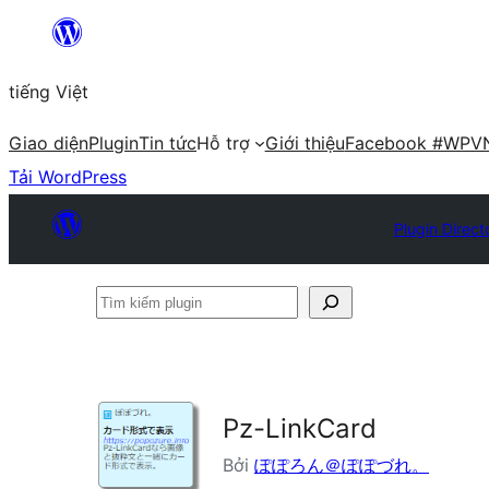
Chuyển
đến
tiếng Việt
phần
nội
Giao diện
Plugin
Tin tức
Hỗ trợ
Giới thiệu
Facebook #WPV
dung
Tải WordPress
Plugin Direct
Tìm
kiếm
plugin
Pz-LinkCard
Bởi
ぽぽろん＠ぽぽづれ。