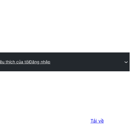
êu thích của tôi
Đăng nhập
Tải về