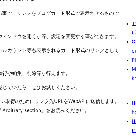
る事で、リンクをブログカード形式で表示させるもので
T
b
ウィンドウを開くか等、設定を変更する事ができます。
G
ャルカウント等も表示されるカード形式のリンクとして
d
P
M
取得や編集、削除等が行えます。
k
感じていたら、ぜひお試しください。
取得のためにリンク先URLをWebAPIに送信します。
H
trary section」をお読みください。
h
H
t