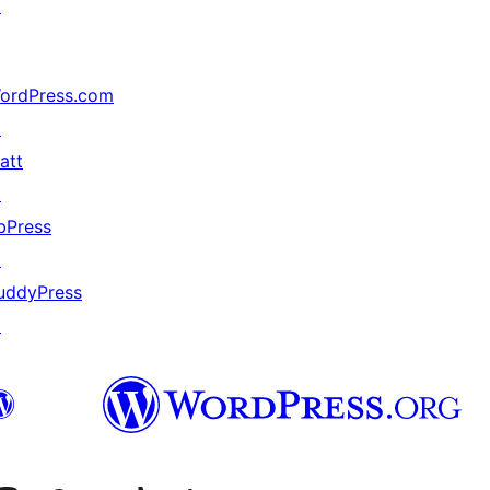
↗
ordPress.com
↗
att
↗
bPress
↗
uddyPress
↗