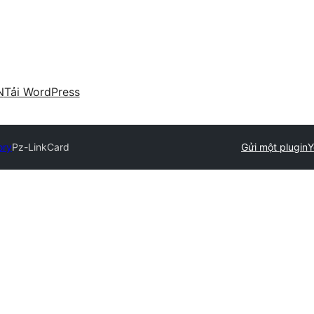
N
Tải WordPress
ory
Pz-LinkCard
Gửi một plugin
Y