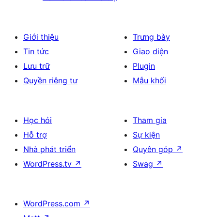
Giới thiệu
Trưng bày
Tin tức
Giao diện
Lưu trữ
Plugin
Quyền riêng tư
Mẫu khối
Học hỏi
Tham gia
Hỗ trợ
Sự kiện
Nhà phát triển
Quyên góp
↗
WordPress.tv
↗
Swag
↗
WordPress.com
↗