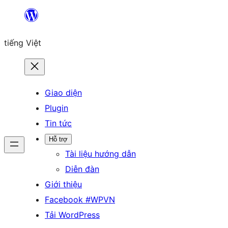
Chuyển
đến
tiếng Việt
phần
nội
dung
Giao diện
Plugin
Tin tức
Hỗ trợ
Tài liệu hướng dẫn
Diễn đàn
Giới thiệu
Facebook #WPVN
Tải WordPress