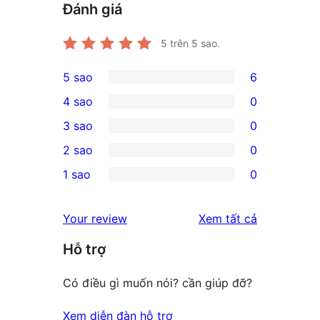
Đánh giá
5
trên 5 sao.
5 sao
6
6
4 sao
0
5-
0
3 sao
0
star
4-
0
2 sao
0
reviews
star
3-
0
1 sao
0
reviews
star
2-
0
reviews
star
1-
đánh
Your review
Xem tất cả
reviews
star
giá
Hỗ trợ
reviews
Có điều gì muốn nói? cần giúp đỡ?
Xem diễn đàn hỗ trợ