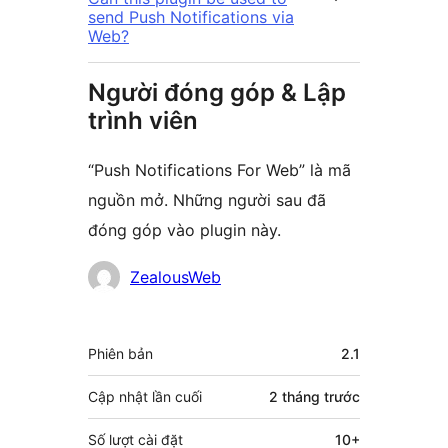
send Push Notifications via
Web?
Người đóng góp & Lập
trình viên
“Push Notifications For Web” là mã
nguồn mở. Những người sau đã
đóng góp vào plugin này.
Những
ZealousWeb
người
đóng
Meta
Phiên bản
2.1
góp
Cập nhật lần cuối
2 tháng
trước
Số lượt cài đặt
10+