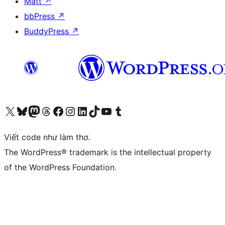
Matt
↗
bbPress
↗
BuddyPress
↗
Truy cập tài khoản X (trước đây là Twitter) của chúng tôi
Visit our Bluesky account
Visit our Mastodon account
Visit our Threads account
Xem trang Facebook của chúng tôi
Truy cập tài khoản Instagram của chúng tôi
Truy cập tài khoản LinkedIn của chúng tôi
Visit our TikTok account
Truy cập kênh YouTube của chúng tôi
Visit our Tumblr account
Viết code như làm thơ.
The WordPress® trademark is the intellectual property
of the WordPress Foundation.