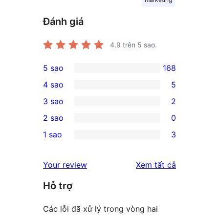
Đánh giá
4.9
trên 5 sao.
5 sao
168
168
4 sao
5
5-
5
3 sao
2
star
4-
2
2 sao
0
reviews
star
3-
0
1 sao
3
reviews
star
2-
3
reviews
star
1-
đánh
Your review
Xem tất cả
reviews
star
giá
Hỗ trợ
reviews
Các lỗi đã xử lý trong vòng hai