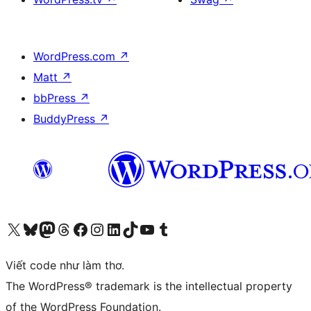
WordPress.com
↗
Matt
↗
bbPress
↗
BuddyPress
↗
Truy cập tài khoản X (trước đây là Twitter) của chúng tôi
Visit our Bluesky account
Visit our Mastodon account
Visit our Threads account
Xem trang Facebook của chúng tôi
Truy cập tài khoản Instagram của chúng tôi
Truy cập tài khoản LinkedIn của chúng tôi
Visit our TikTok account
Truy cập kênh YouTube của chúng tôi
Visit our Tumblr account
Viết code như làm thơ.
The WordPress® trademark is the intellectual property
of the WordPress Foundation.