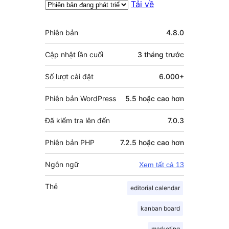
Tải về
Meta
Phiên bản
4.8.0
Cập nhật lần cuối
3 tháng
trước
Số lượt cài đặt
6.000+
Phiên bản WordPress
5.5 hoặc cao hơn
Đã kiểm tra lên đến
7.0.3
Phiên bản PHP
7.2.5 hoặc cao hơn
Ngôn ngữ
Xem tất cả 13
Thẻ
editorial calendar
kanban board
marketing