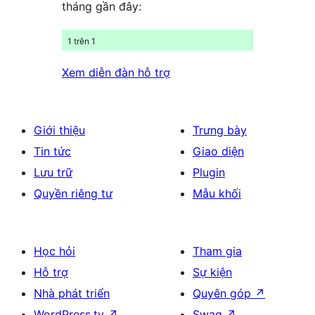
tháng gần đây:
1 trên 1
Xem diễn đàn hỗ trợ
Giới thiệu
Trưng bày
Tin tức
Giao diện
Lưu trữ
Plugin
Quyền riêng tư
Mẫu khối
Học hỏi
Tham gia
Hỗ trợ
Sự kiện
Nhà phát triển
Quyên góp
↗
WordPress.tv
↗
Swag
↗