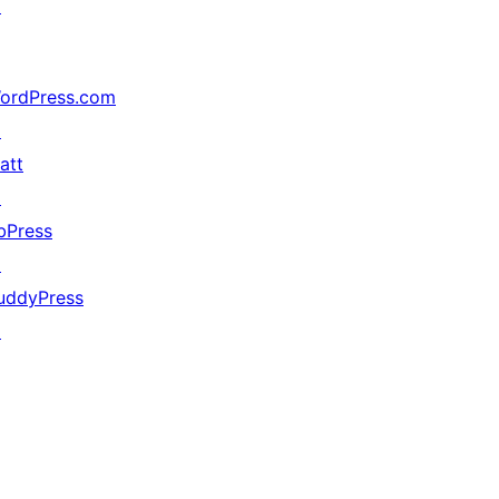
↗
ordPress.com
↗
att
↗
bPress
↗
uddyPress
↗