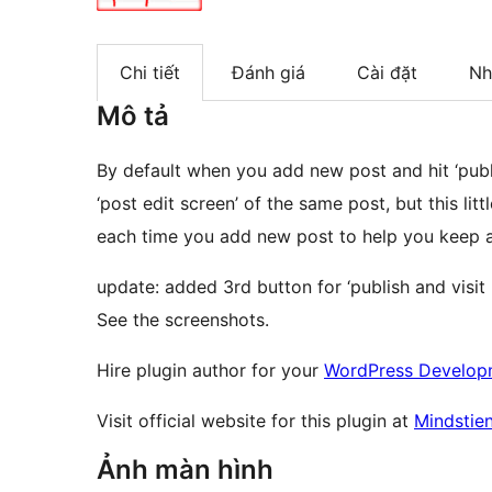
Chi tiết
Đánh giá
Cài đặt
Nh
Mô tả
By default when you add new post and hit ‘publi
‘post edit screen’ of the same post, but this li
each time you add new post to help you keep a
update: added 3rd button for ‘publish and visit 
See the screenshots.
Hire plugin author for your
WordPress Develop
Visit official website for this plugin at
Mindstie
Ảnh màn hình