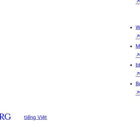
W
M
b
B
tiếng Việt