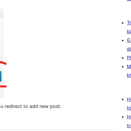
T
b
G
d
P
M
k
H
u redirect to add new post.
h
H
t