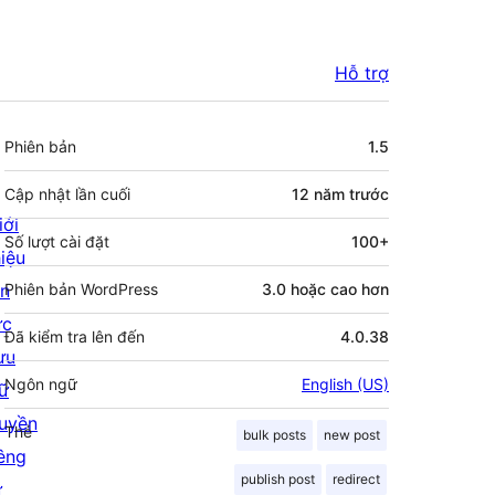
Hỗ trợ
Meta
Phiên bản
1.5
Cập nhật lần cuối
12 năm
trước
iới
Số lượt cài đặt
100+
hiệu
in
Phiên bản WordPress
3.0 hoặc cao hơn
ức
Đã kiểm tra lên đến
4.0.38
ưu
Ngôn ngữ
English (US)
rữ
uyền
Thẻ
bulk posts
new post
iêng
publish post
redirect
ư