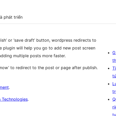
à phát triển
sh’ or ‘save draft’ button, wordpress redirects to
ttle plugin will help you go to add new post screen
G
dding multiple posts more faster.
t
now’ to redirect to the post or page after publish.
T
t
L
ment
.
t
n Technologies
.
Q
r
t