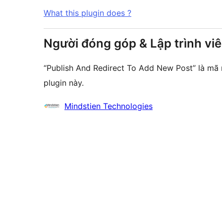
What this plugin does ?
Người đóng góp & Lập trình vi
“Publish And Redirect To Add New Post” là m
plugin này.
Những
Mindstien Technologies
người
đóng
góp