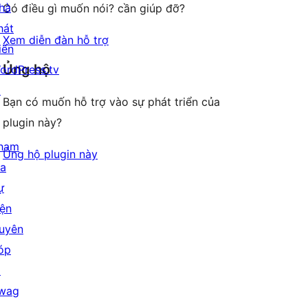
hà
Có điều gì muốn nói? cần giúp đỡ?
hát
Xem diễn đàn hỗ trợ
iển
Ủng hộ
ordPress.tv
↗
Bạn có muốn hỗ trợ vào sự phát triển của
plugin này?
ham
Ủng hộ plugin này
ia
ự
iện
uyên
óp
↗
wag