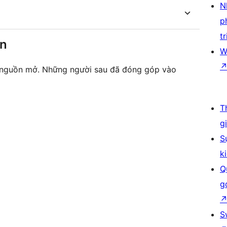
N
p
tr
ên
W
ã nguồn mở. Những người sau đã đóng góp vào
T
g
S
k
Q
g
S