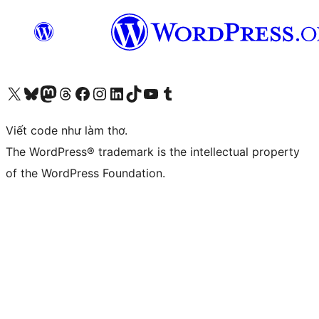
Truy cập tài khoản X (trước đây là Twitter) của chúng tôi
Visit our Bluesky account
Visit our Mastodon account
Visit our Threads account
Xem trang Facebook của chúng tôi
Truy cập tài khoản Instagram của chúng tôi
Truy cập tài khoản LinkedIn của chúng tôi
Visit our TikTok account
Truy cập kênh YouTube của chúng tôi
Visit our Tumblr account
Viết code như làm thơ.
The WordPress® trademark is the intellectual property
of the WordPress Foundation.