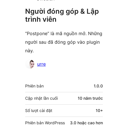
Người đóng góp & Lập
trình viên
“Postpone” là mã nguồn mở. Những
người sau đã đóng góp vào plugin
này.
Những
urre
người
đóng
Meta
Phiên bản
1.0.0
góp
Cập nhật lần cuối
10 năm
trước
Số lượt cài đặt
10+
Phiên bản WordPress
3.0 hoặc cao hơn