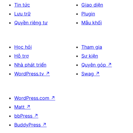
Tin tức
Giao diện
Lưu trữ
Plugin
Quyền riêng tư
Mẫu khối
Học hỏi
Tham gia
Hỗ trợ
Sự kiện
Nhà phát triển
Quyên góp
↗
WordPress.tv
↗
Swag
↗
WordPress.com
↗
Matt
↗
bbPress
↗
BuddyPress
↗