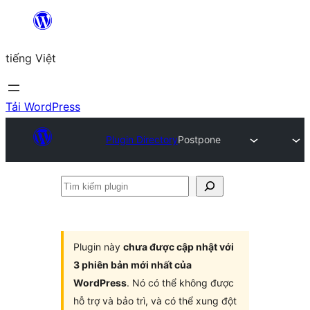
Chuyển
đến
tiếng Việt
phần
nội
dung
Tải WordPress
Plugin Directory
Postpone
Tìm
kiếm
plugin
Plugin này
chưa được cập nhật với
3 phiên bản mới nhất của
WordPress
. Nó có thể không được
hỗ trợ và bảo trì, và có thể xung đột