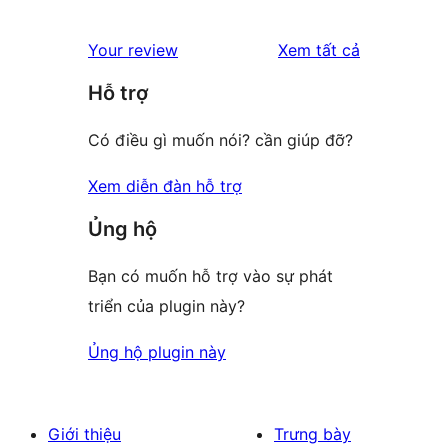
0
reviews
star
1-
đánh
Your review
Xem tất cả
reviews
star
giá
Hỗ trợ
reviews
Có điều gì muốn nói? cần giúp đỡ?
Xem diễn đàn hỗ trợ
Ủng hộ
Bạn có muốn hỗ trợ vào sự phát
triển của plugin này?
Ủng hộ plugin này
Giới thiệu
Trưng bày