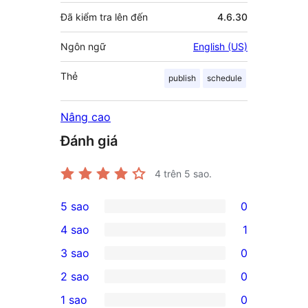
Đã kiểm tra lên đến
4.6.30
Ngôn ngữ
English (US)
Thẻ
publish
schedule
Nâng cao
Đánh giá
4
trên 5 sao.
5 sao
0
0
4 sao
1
5-
1
3 sao
0
star
4-
0
2 sao
0
reviews
star
3-
0
1 sao
0
review
star
2-