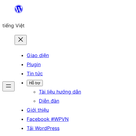
Chuyển
đến
tiếng Việt
phần
nội
dung
Giao diện
Plugin
Tin tức
Hỗ trợ
Tài liệu hướng dẫn
Diễn đàn
Giới thiệu
Facebook #WPVN
Tải WordPress