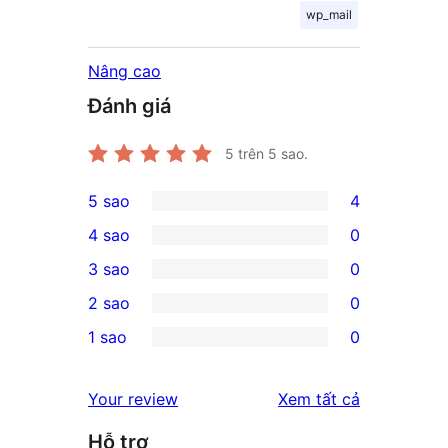
wp_mail
Nâng cao
Đánh giá
5
trên 5 sao.
5 sao
4
4
4 sao
0
5-
0
3 sao
0
star
4-
0
2 sao
0
reviews
star
3-
0
1 sao
0
reviews
star
2-
0
reviews
star
1-
đánh
Your review
Xem tất cả
reviews
star
giá
Hỗ trợ
reviews