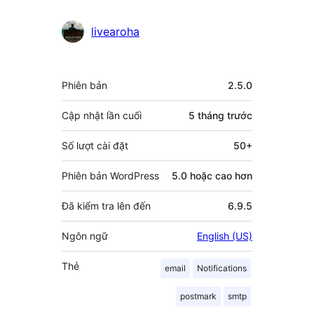
livearoha
Meta
Phiên bản
2.5.0
Cập nhật lần cuối
5 tháng
trước
Số lượt cài đặt
50+
Phiên bản WordPress
5.0 hoặc cao hơn
Đã kiểm tra lên đến
6.9.5
Ngôn ngữ
English (US)
Thẻ
email
Notifications
postmark
smtp