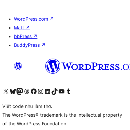
WordPress.com
↗
Matt
↗
bbPress
↗
BuddyPress
↗
Truy cập tài khoản X (trước đây là Twitter) của chúng tôi
Visit our Bluesky account
Visit our Mastodon account
Visit our Threads account
Xem trang Facebook của chúng tôi
Truy cập tài khoản Instagram của chúng tôi
Truy cập tài khoản LinkedIn của chúng tôi
Visit our TikTok account
Truy cập kênh YouTube của chúng tôi
Visit our Tumblr account
Viết code như làm thơ.
The WordPress® trademark is the intellectual property
of the WordPress Foundation.