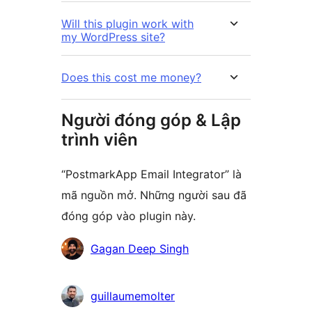
Will this plugin work with
my WordPress site?
Does this cost me money?
Người đóng góp & Lập
trình viên
“PostmarkApp Email Integrator” là
mã nguồn mở. Những người sau đã
đóng góp vào plugin này.
Những
Gagan Deep Singh
người
đóng
guillaumemolter
góp