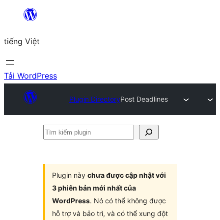
Chuyển
đến
tiếng Việt
phần
nội
dung
Tải WordPress
Plugin Directory
Post Deadlines
Tìm
kiếm
plugin
Plugin này
chưa được cập nhật với
3 phiên bản mới nhất của
WordPress
. Nó có thể không được
hỗ trợ và bảo trì, và có thể xung đột