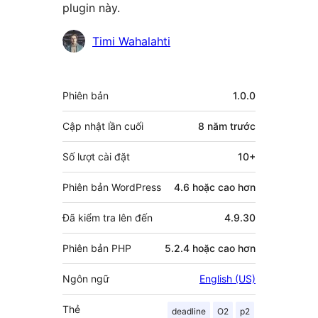
plugin này.
Những
Timi Wahalahti
người
đóng
Meta
Phiên bản
1.0.0
góp
Cập nhật lần cuối
8 năm
trước
Số lượt cài đặt
10+
Phiên bản WordPress
4.6 hoặc cao hơn
Đã kiểm tra lên đến
4.9.30
Phiên bản PHP
5.2.4 hoặc cao hơn
Ngôn ngữ
English (US)
Thẻ
deadline
O2
p2