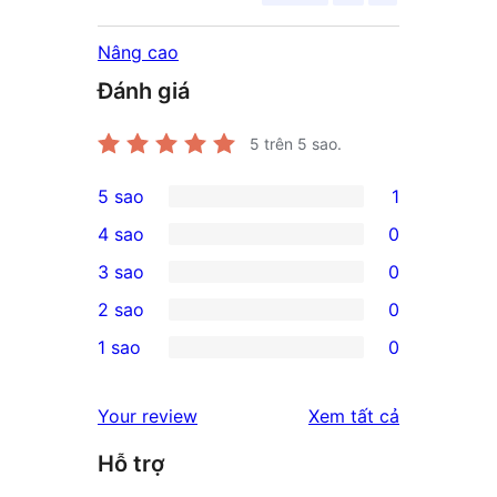
Nâng cao
Đánh giá
5
trên 5 sao.
5 sao
1
1
4 sao
0
5-
0
3 sao
0
star
4-
0
2 sao
0
review
star
3-
0
1 sao
0
reviews
star
2-
0
reviews
star
1-
đánh
Your review
Xem tất cả
reviews
star
giá
Hỗ trợ
reviews