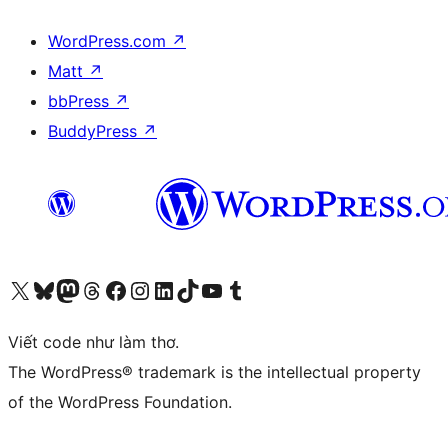
WordPress.com
↗
Matt
↗
bbPress
↗
BuddyPress
↗
Truy cập tài khoản X (trước đây là Twitter) của chúng tôi
Visit our Bluesky account
Visit our Mastodon account
Visit our Threads account
Xem trang Facebook của chúng tôi
Truy cập tài khoản Instagram của chúng tôi
Truy cập tài khoản LinkedIn của chúng tôi
Visit our TikTok account
Truy cập kênh YouTube của chúng tôi
Visit our Tumblr account
Viết code như làm thơ.
The WordPress® trademark is the intellectual property
of the WordPress Foundation.