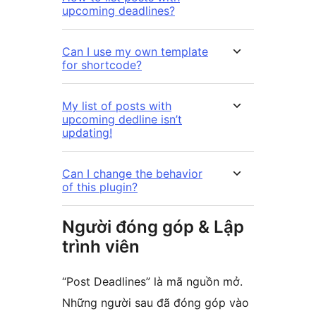
upcoming deadlines?
Can I use my own template
for shortcode?
My list of posts with
upcoming dedline isn’t
updating!
Can I change the behavior
of this plugin?
Người đóng góp & Lập
trình viên
“Post Deadlines” là mã nguồn mở.
Những người sau đã đóng góp vào