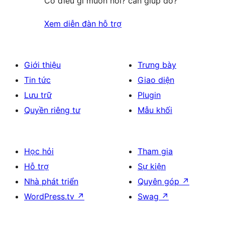
Có điều gì muốn nói? cần giúp đỡ?
Xem diễn đàn hỗ trợ
Giới thiệu
Trưng bày
Tin tức
Giao diện
Lưu trữ
Plugin
Quyền riêng tư
Mẫu khối
Học hỏi
Tham gia
Hỗ trợ
Sự kiện
Nhà phát triển
Quyên góp
↗
WordPress.tv
↗
Swag
↗