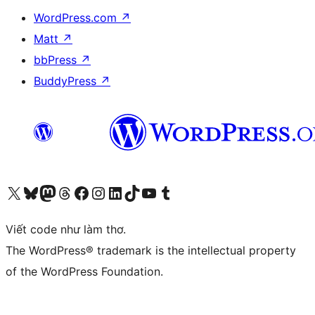
WordPress.com
↗
Matt
↗
bbPress
↗
BuddyPress
↗
Truy cập tài khoản X (trước đây là Twitter) của chúng tôi
Visit our Bluesky account
Visit our Mastodon account
Visit our Threads account
Xem trang Facebook của chúng tôi
Truy cập tài khoản Instagram của chúng tôi
Truy cập tài khoản LinkedIn của chúng tôi
Visit our TikTok account
Truy cập kênh YouTube của chúng tôi
Visit our Tumblr account
Viết code như làm thơ.
The WordPress® trademark is the intellectual property
of the WordPress Foundation.