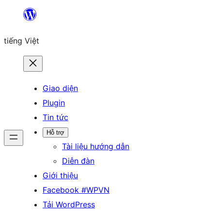
Chuyển
đến
tiếng Việt
phần
nội
dung
Giao diện
Plugin
Tin tức
Hỗ trợ
Tài liệu hướng dẫn
Diễn đàn
Giới thiệu
Facebook #WPVN
Tải WordPress