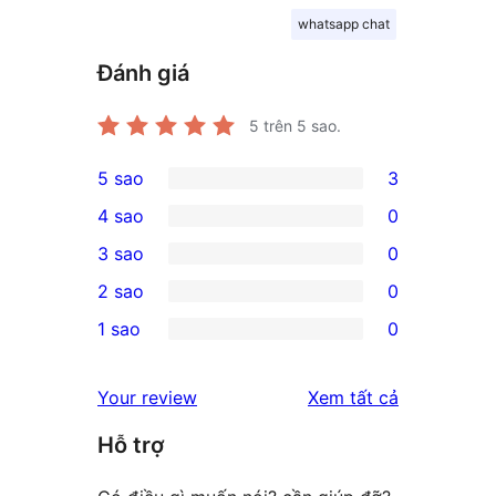
whatsapp chat
Đánh giá
5
trên 5 sao.
5 sao
3
3
4 sao
0
5-
0
3 sao
0
star
4-
0
2 sao
0
reviews
star
3-
0
1 sao
0
reviews
star
2-
0
reviews
star
1-
đánh
Your review
Xem tất cả
reviews
star
giá
Hỗ trợ
reviews