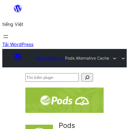
Chuyển
đến
tiếng Việt
phần
nội
dung
Tải WordPress
Plugin Directory
Pods Alternative Cache
Tìm
kiếm
plugin
Pods