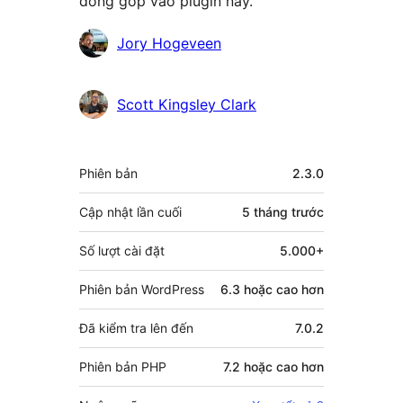
đóng góp vào plugin này.
Những
Jory Hogeveen
người
đóng
Scott Kingsley Clark
góp
Meta
Phiên bản
2.3.0
Cập nhật lần cuối
5 tháng
trước
Số lượt cài đặt
5.000+
Phiên bản WordPress
6.3 hoặc cao hơn
Đã kiểm tra lên đến
7.0.2
Phiên bản PHP
7.2 hoặc cao hơn