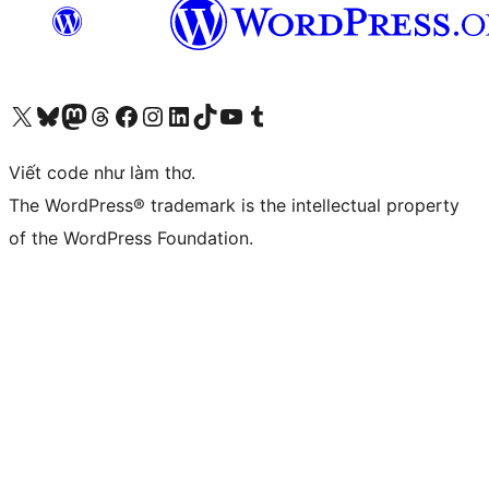
Truy cập tài khoản X (trước đây là Twitter) của chúng tôi
Visit our Bluesky account
Visit our Mastodon account
Visit our Threads account
Xem trang Facebook của chúng tôi
Truy cập tài khoản Instagram của chúng tôi
Truy cập tài khoản LinkedIn của chúng tôi
Visit our TikTok account
Truy cập kênh YouTube của chúng tôi
Visit our Tumblr account
Viết code như làm thơ.
The WordPress® trademark is the intellectual property
of the WordPress Foundation.