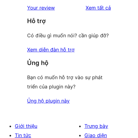
star
1-
đánh
Your review
Xem tất cả
reviews
star
giá
Hỗ trợ
review
Có điều gì muốn nói? cần giúp đỡ?
Xem diễn đàn hỗ trợ
Ủng hộ
Bạn có muốn hỗ trợ vào sự phát
triển của plugin này?
Ủng hộ plugin này
Giới thiệu
Trưng bày
Tin tức
Giao diện