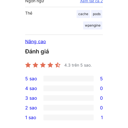
Ngôn ngữ
Xem tất cả 2
Thẻ
cache
pods
wpengine
Nâng cao
Đánh giá
4.3
trên 5 sao.
5 sao
5
5
4 sao
0
5-
0
3 sao
0
star
4-
0
2 sao
0
reviews
star
3-
0
1 sao
1
reviews
star
2-
1
reviews