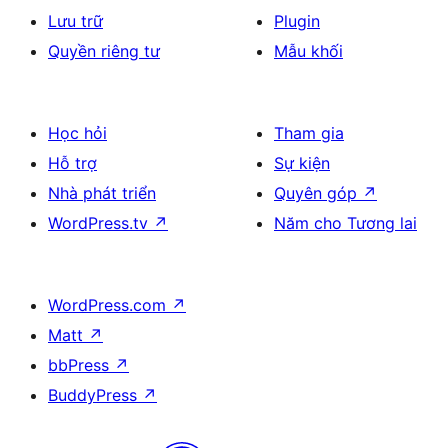
Lưu trữ
Plugin
Quyền riêng tư
Mẫu khối
Học hỏi
Tham gia
Hỗ trợ
Sự kiện
Nhà phát triển
Quyên góp
↗
WordPress.tv
↗
Năm cho Tương lai
WordPress.com
↗
Matt
↗
bbPress
↗
BuddyPress
↗