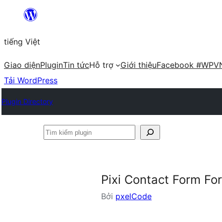
Chuyển
đến
tiếng Việt
phần
nội
Giao diện
Plugin
Tin tức
Hỗ trợ
Giới thiệu
Facebook #WPV
dung
Tải WordPress
Plugin Directory
Tìm
kiếm
plugin
Pixi Contact Form Fo
Bởi
pxelCode