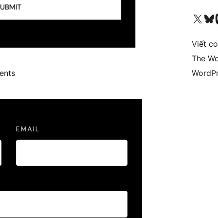
Truy cập tài khoản X (trước đây là Twitter) của chúng tôi
Visit ou
Vi
Viết c
The Wo
ents
WordPr