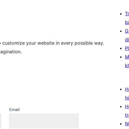
T
b
G
d
 customize your website in every possible way.
P
agination.
M
k
H
h
H
t
N