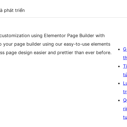
à phát triển
customization using Elementor Page Builder with
o your page builder using our easy-to-use elements
G
s page design easier and prettier than ever before.
t
T
t
L
t
Q
r
t