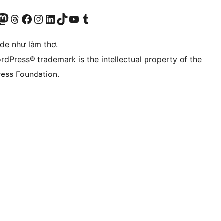
r Bluesky account
sit our Mastodon account
Visit our Threads account
Xem trang Facebook của chúng tôi
Truy cập tài khoản Instagram của chúng tôi
Truy cập tài khoản LinkedIn của chúng tôi
Visit our TikTok account
Truy cập kênh YouTube của chúng tôi
Visit our Tumblr account
ode như làm thơ.
rdPress® trademark is the intellectual property of the
ess Foundation.