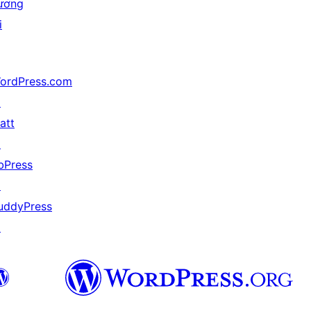
ương
i
ordPress.com
↗
att
↗
bPress
↗
uddyPress
↗