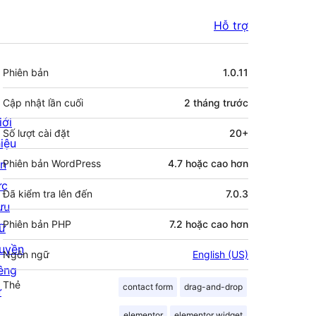
Hỗ trợ
Meta
Phiên bản
1.0.11
Cập nhật lần cuối
2 tháng
trước
iới
Số lượt cài đặt
20+
hiệu
in
Phiên bản WordPress
4.7 hoặc cao hơn
ức
Đã kiểm tra lên đến
7.0.3
ưu
Phiên bản PHP
7.2 hoặc cao hơn
rữ
uyền
Ngôn ngữ
English (US)
iêng
Thẻ
contact form
drag-and-drop
ư
elementor
elementor widget