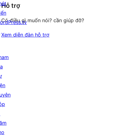
giá
hát
Hỗ trợ
reviews
iển
Có điều gì muốn nói? cần giúp đỡ?
ordPress.tv
↗
Xem diễn đàn hỗ trợ
ham
ia
ự
iện
uyên
óp
↗
ăm
ho