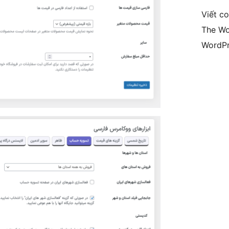
Viết c
The Wo
WordPr