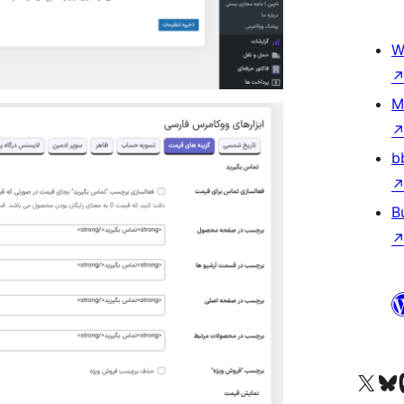
W
M
b
B
Truy cập tài khoản X (trước đây là Twitter) của chúng tôi
Visit ou
Vi