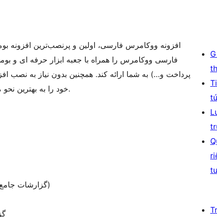
افزونه ووکامرس فارسی، اولین و پرنصب‌ترین افزونه ب
G
فارسی ووکامرس را همراه با جعبه ابزار حرفه ای و بوم
t
پرداخت و…) به شما ارائه کند. همچنین بدون نیاز به نصب ا
T
خود را به بهترین نحو ممکن و کاملا سازگار با آخرین اصول سئو، شمسی کنید.
t
L
t
Q
r
t
گزارشات جامع فروش و درآمد شمسی (برای اولین بار در ایران)
T
گز