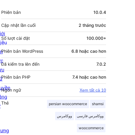
Meta
Phiên bản
10.0.4
Cập nhật lần cuối
2 tháng
trước
iới
Số lượt cài đặt
100.000+
hiệu
in
Phiên bản WordPress
6.8 hoặc cao hơn
ức
Đã kiểm tra lên đến
7.0.2
ưu
Phiên bản PHP
7.4 hoặc cao hơn
rữ
uyền
Ngôn ngữ
Xem tất cả 10
iêng
Thẻ
persian woocommerce
shamsi
ư
ووکامرس فارسی
ووکامرس
woocommerce
rưng