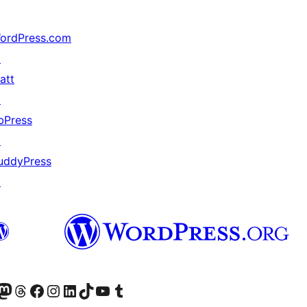
ordPress.com
↗
att
↗
bPress
↗
uddyPress
↗
r Bluesky account
sit our Mastodon account
Visit our Threads account
Xem trang Facebook của chúng tôi
Truy cập tài khoản Instagram của chúng tôi
Truy cập tài khoản LinkedIn của chúng tôi
Visit our TikTok account
Truy cập kênh YouTube của chúng tôi
Visit our Tumblr account