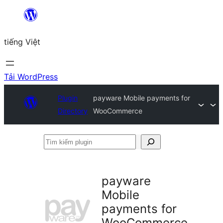
Chuyển
đến
tiếng Việt
phần
nội
dung
Tải WordPress
Plugin
payware Mobile payments for
Directory
WooCommerce
Tìm
kiếm
plugin
payware
Mobile
payments for
WooCommerce