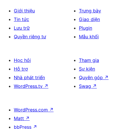
Giới thiệu
Trưng bày
Tin tức
Giao diện
Lưu trữ
Plugin
Quyền riêng tư
Mẫu khối
Học hỏi
Tham gia
Hỗ trợ
Sự kiện
Nhà phát triển
Quyên góp
↗
WordPress.tv
↗
Swag
↗
WordPress.com
↗
Matt
↗
bbPress
↗