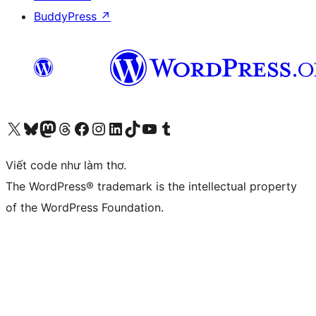
BuddyPress
↗
Truy cập tài khoản X (trước đây là Twitter) của chúng tôi
Visit our Bluesky account
Visit our Mastodon account
Visit our Threads account
Xem trang Facebook của chúng tôi
Truy cập tài khoản Instagram của chúng tôi
Truy cập tài khoản LinkedIn của chúng tôi
Visit our TikTok account
Truy cập kênh YouTube của chúng tôi
Visit our Tumblr account
Viết code như làm thơ.
The WordPress® trademark is the intellectual property
of the WordPress Foundation.