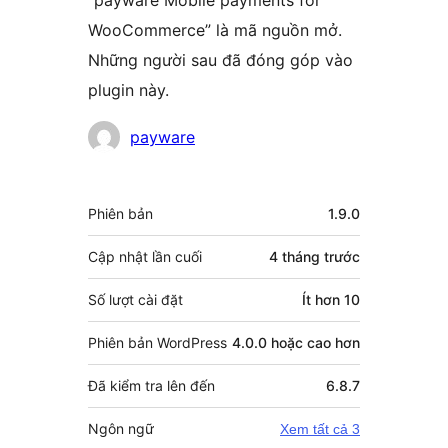
WooCommerce” là mã nguồn mở.
Những người sau đã đóng góp vào
plugin này.
Những
payware
người
đóng
Meta
Phiên bản
1.9.0
góp
Cập nhật lần cuối
4 tháng
trước
Số lượt cài đặt
Ít hơn 10
Phiên bản WordPress
4.0.0 hoặc cao hơn
Đã kiểm tra lên đến
6.8.7
Ngôn ngữ
Xem tất cả 3