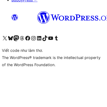
BuddyPress
↗
Truy cập tài khoản X (trước đây là Twitter) của chúng tôi
Visit our Bluesky account
Visit our Mastodon account
Visit our Threads account
Xem trang Facebook của chúng tôi
Truy cập tài khoản Instagram của chúng tôi
Truy cập tài khoản LinkedIn của chúng tôi
Visit our TikTok account
Truy cập kênh YouTube của chúng tôi
Visit our Tumblr account
Viết code như làm thơ.
The WordPress® trademark is the intellectual property
of the WordPress Foundation.