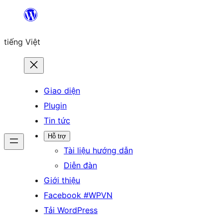
Chuyển
đến
tiếng Việt
phần
nội
dung
Giao diện
Plugin
Tin tức
Hỗ trợ
Tài liệu hướng dẫn
Diễn đàn
Giới thiệu
Facebook #WPVN
Tải WordPress