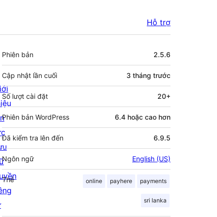
Hỗ trợ
Meta
Phiên bản
2.5.6
Cập nhật lần cuối
3 tháng
trước
iới
Số lượt cài đặt
20+
hiệu
in
Phiên bản WordPress
6.4 hoặc cao hơn
ức
Đã kiểm tra lên đến
6.9.5
ưu
Ngôn ngữ
English (US)
rữ
uyền
Thẻ
online
payhere
payments
iêng
sri lanka
ư