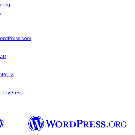
ương
i
ordPress.com
↗
att
↗
bPress
↗
uddyPress
↗