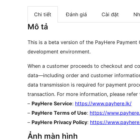
Chi tiết
Đánh giá
Cài đặt
Nh
Mô tả
This is a beta version of the PayHere Payment
development environment.
When a customer proceeds to checkout and comp
data—including order and customer information
data transmission is required for payment proc
transaction. For more information, please refer 
–
PayHere Service
:
https://www.payhere.lk/
–
PayHere Terms of Use
:
https://www.payhere.
–
PayHere Privacy Policy
:
https://www.payhere.
Ảnh màn hình