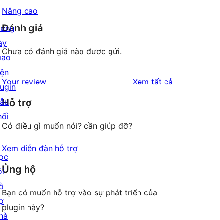
Nâng cao
Đánh giá
rưng
ày
Chưa có đánh giá nào được gửi.
iao
iện
đánh
Your review
Xem tất cả
lugin
giá
ẫu
Hỗ trợ
hối
Có điều gì muốn nói? cần giúp đỡ?
Xem diễn đàn hỗ trợ
ọc
Ủng hộ
ỏi
ỗ
Bạn có muốn hỗ trợ vào sự phát triển của
rợ
plugin này?
hà