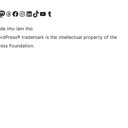
r Bluesky account
sit our Mastodon account
Visit our Threads account
Xem trang Facebook của chúng tôi
Truy cập tài khoản Instagram của chúng tôi
Truy cập tài khoản LinkedIn của chúng tôi
Visit our TikTok account
Truy cập kênh YouTube của chúng tôi
Visit our Tumblr account
ode như làm thơ.
rdPress® trademark is the intellectual property of the
ess Foundation.