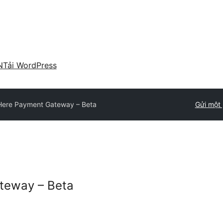
N
Tải WordPress
ere Payment Gateway – Beta
Gửi một 
teway – Beta