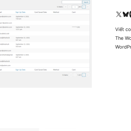
Truy cập tài khoản X (trước đây là Twitter) của chúng tôi
Visit ou
Vi
Viết c
The Wo
WordPr