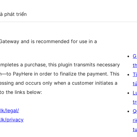
à phát triển
 Gateway and is recommended for use in a
G
letes a purchase, this plugin transmits necessary
t
—to PayHere in order to finalize the payment. This
T
essing and occurs only when a customer initiates a
t
to the links below:
L
t
lk/legal/
Q
lk/privacy
r
t