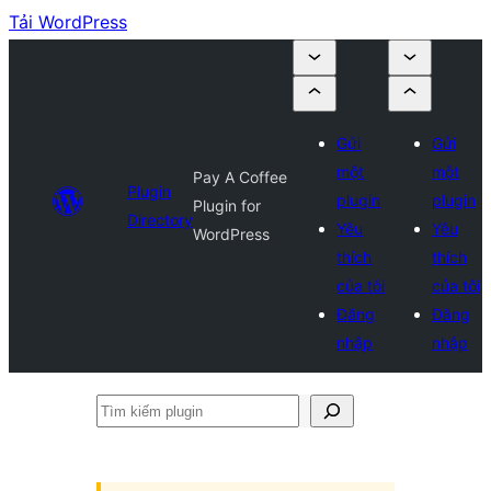
Tải WordPress
Gửi
Gửi
một
một
Pay A Coffee
Plugin
plugin
plugin
Plugin for
Directory
Yêu
Yêu
WordPress
thích
thích
của tôi
của tôi
Đăng
Đăng
nhập
nhập
Tìm
kiếm
plugin