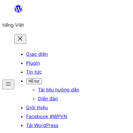
Chuyển
đến
tiếng Việt
phần
nội
dung
Giao diện
Plugin
Tin tức
Hỗ trợ
Tài liệu hướng dẫn
Diễn đàn
Giới thiệu
Facebook #WPVN
Tải WordPress