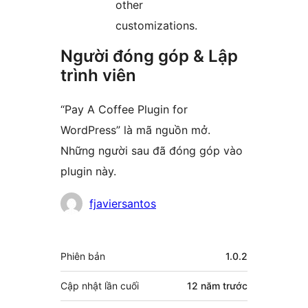
other
customizations.
Người đóng góp & Lập
trình viên
“Pay A Coffee Plugin for
WordPress” là mã nguồn mở.
Những người sau đã đóng góp vào
plugin này.
Những
fjaviersantos
người
đóng
Meta
Phiên bản
1.0.2
góp
Cập nhật lần cuối
12 năm
trước