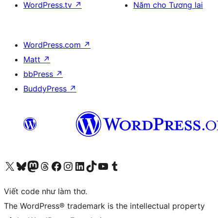
WordPress.tv
↗
Năm cho Tương lai
WordPress.com
↗
Matt
↗
bbPress
↗
BuddyPress
↗
Truy cập tài khoản X (trước đây là Twitter) của chúng tôi
Visit our Bluesky account
Visit our Mastodon account
Visit our Threads account
Xem trang Facebook của chúng tôi
Truy cập tài khoản Instagram của chúng tôi
Truy cập tài khoản LinkedIn của chúng tôi
Visit our TikTok account
Truy cập kênh YouTube của chúng tôi
Visit our Tumblr account
Viết code như làm thơ.
The WordPress® trademark is the intellectual property