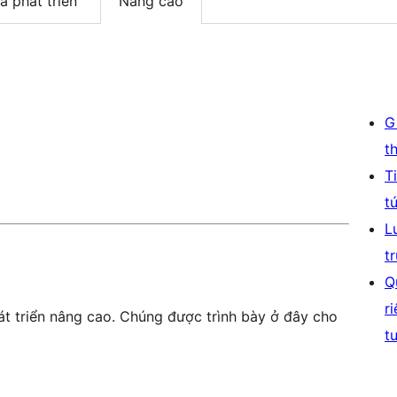
à phát triển
Nâng cao
G
t
T
t
L
t
Q
r
t triển nâng cao. Chúng được trình bày ở đây cho
t