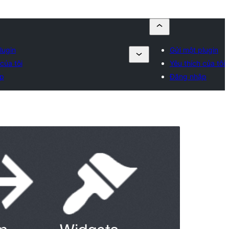
lugin
Gửi một plugin
của tôi
Yêu thích của tôi
p
Đăng nhập