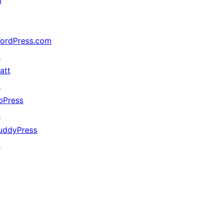
i
ordPress.com
↗
att
↗
bPress
↗
uddyPress
↗