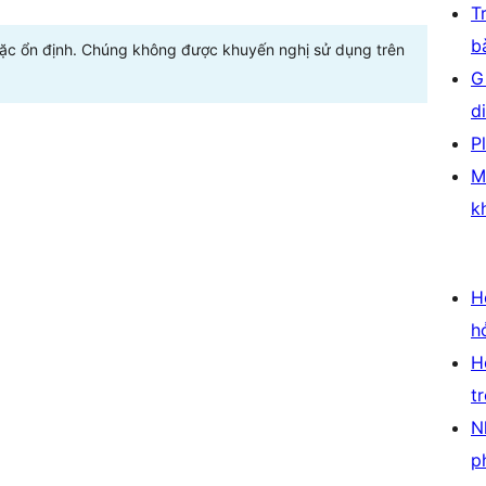
T
b
oặc ổn định. Chúng không được khuyến nghị sử dụng trên
G
d
P
M
k
H
h
H
t
N
p