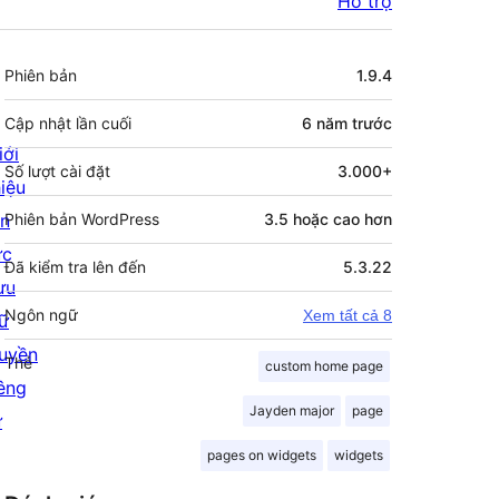
Hỗ trợ
Meta
Phiên bản
1.9.4
Cập nhật lần cuối
6 năm
trước
iới
Số lượt cài đặt
3.000+
hiệu
in
Phiên bản WordPress
3.5 hoặc cao hơn
ức
Đã kiểm tra lên đến
5.3.22
ưu
Ngôn ngữ
Xem tất cả 8
rữ
uyền
Thẻ
custom home page
iêng
Jayden major
page
ư
pages on widgets
widgets