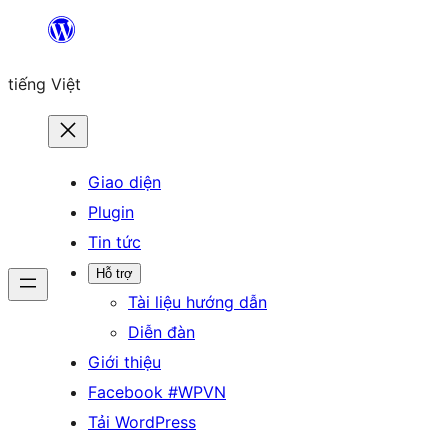
Chuyển
đến
tiếng Việt
phần
nội
dung
Giao diện
Plugin
Tin tức
Hỗ trợ
Tài liệu hướng dẫn
Diễn đàn
Giới thiệu
Facebook #WPVN
Tải WordPress