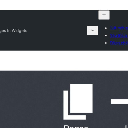
Gửi một p
ges In Widgets
Yêu thích 
Đăng nhậ