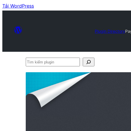
Tải WordPress
Plugin Directory
Pa
Tìm
kiếm
plugin