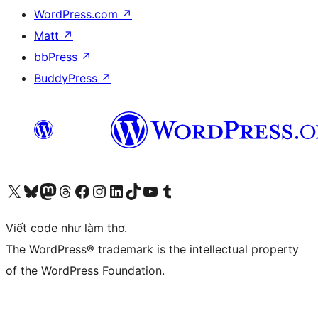
WordPress.com
↗
Matt
↗
bbPress
↗
BuddyPress
↗
Truy cập tài khoản X (trước đây là Twitter) của chúng tôi
Visit our Bluesky account
Visit our Mastodon account
Visit our Threads account
Xem trang Facebook của chúng tôi
Truy cập tài khoản Instagram của chúng tôi
Truy cập tài khoản LinkedIn của chúng tôi
Visit our TikTok account
Truy cập kênh YouTube của chúng tôi
Visit our Tumblr account
Viết code như làm thơ.
The WordPress® trademark is the intellectual property
of the WordPress Foundation.