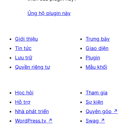
Ủng hộ plugin này
Giới thiệu
Trưng bày
Tin tức
Giao diện
Lưu trữ
Plugin
Quyền riêng tư
Mẫu khối
Học hỏi
Tham gia
Hỗ trợ
Sự kiện
Nhà phát triển
Quyên góp
↗
WordPress.tv
↗
Swag
↗