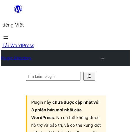
Chuyển
đến
tiếng Việt
phần
nội
dung
Tải WordPress
Plugin Directory
Tìm
kiếm
plugin
Plugin này
chưa được cập nhật với
3 phiên bản mới nhất của
WordPress
. Nó có thể không được
hỗ trợ và bảo trì, và có thể xung đột