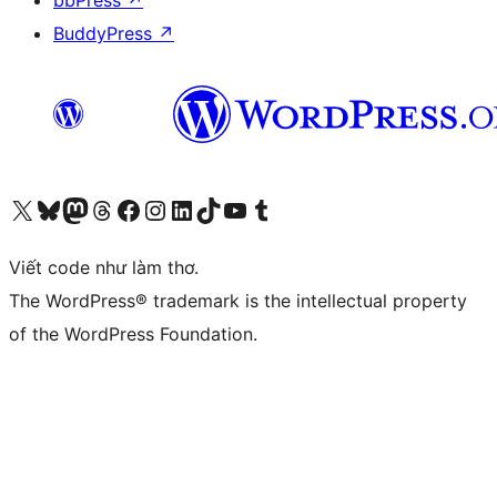
BuddyPress
↗
Truy cập tài khoản X (trước đây là Twitter) của chúng tôi
Visit our Bluesky account
Visit our Mastodon account
Visit our Threads account
Xem trang Facebook của chúng tôi
Truy cập tài khoản Instagram của chúng tôi
Truy cập tài khoản LinkedIn của chúng tôi
Visit our TikTok account
Truy cập kênh YouTube của chúng tôi
Visit our Tumblr account
Viết code như làm thơ.
The WordPress® trademark is the intellectual property
of the WordPress Foundation.