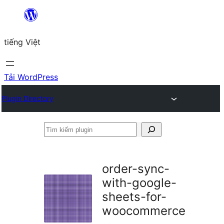
Chuyển
đến
tiếng Việt
phần
nội
dung
Tải WordPress
Plugin Directory
Tìm
kiếm
plugin
order-sync-
with-google-
sheets-for-
woocommerce