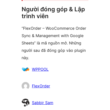
Người đóng góp & Lập
trình viên
“FlexOrder – WooCommerce Order
Sync & Management with Google
Sheets” là mã nguồn mở. Những
người sau đã đóng góp vào plugin
này.
Những
WPPOOL
người
đóng
FlexOrder
góp
Sabbir Sam