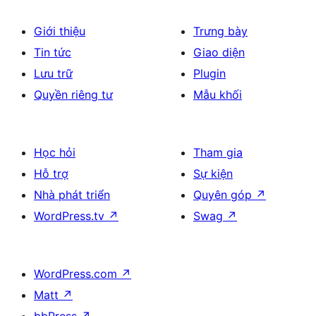
Giới thiệu
Trưng bày
Tin tức
Giao diện
Lưu trữ
Plugin
Quyền riêng tư
Mẫu khối
Học hỏi
Tham gia
Hỗ trợ
Sự kiện
Nhà phát triển
Quyên góp
↗
WordPress.tv
↗
Swag
↗
WordPress.com
↗
Matt
↗
bbPress
↗