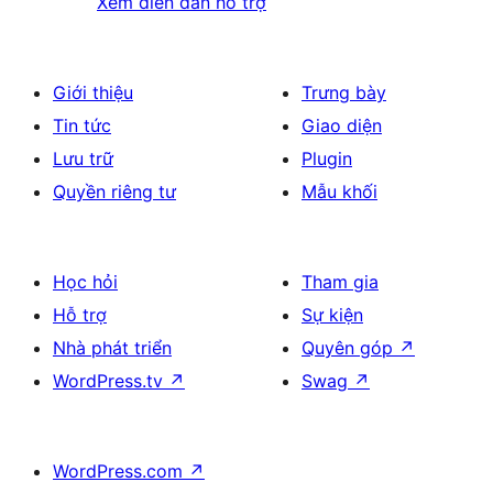
Xem diễn đàn hỗ trợ
Giới thiệu
Trưng bày
Tin tức
Giao diện
Lưu trữ
Plugin
Quyền riêng tư
Mẫu khối
Học hỏi
Tham gia
Hỗ trợ
Sự kiện
Nhà phát triển
Quyên góp
↗
WordPress.tv
↗
Swag
↗
WordPress.com
↗