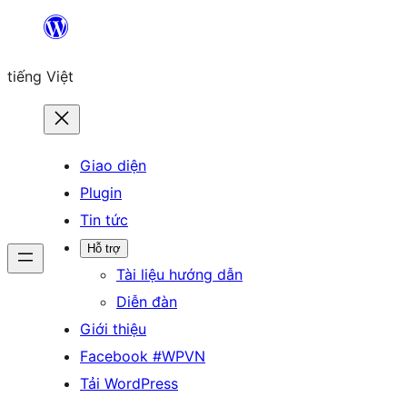
Chuyển
đến
tiếng Việt
phần
nội
dung
Giao diện
Plugin
Tin tức
Hỗ trợ
Tài liệu hướng dẫn
Diễn đàn
Giới thiệu
Facebook #WPVN
Tải WordPress