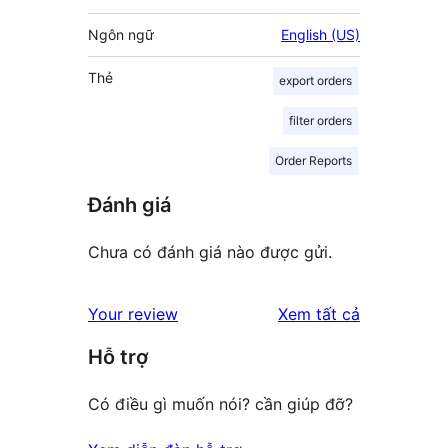
Ngôn ngữ
English (US)
Thẻ
export orders
filter orders
Order Reports
Đánh giá
Chưa có đánh giá nào được gửi.
đánh
Your review
Xem tất cả
giá
Hỗ trợ
Có điều gì muốn nói? cần giúp đỡ?