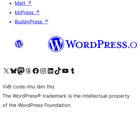
Matt
↗
bbPress
↗
BuddyPress
↗
Truy cập tài khoản X (trước đây là Twitter) của chúng tôi
Visit our Bluesky account
Visit our Mastodon account
Visit our Threads account
Xem trang Facebook của chúng tôi
Truy cập tài khoản Instagram của chúng tôi
Truy cập tài khoản LinkedIn của chúng tôi
Visit our TikTok account
Truy cập kênh YouTube của chúng tôi
Visit our Tumblr account
Viết code như làm thơ.
The WordPress® trademark is the intellectual property
of the WordPress Foundation.