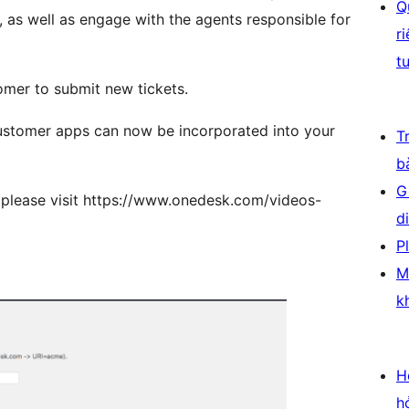
Q
, as well as engage with the agents responsible for
r
t
omer to submit new tickets.
ustomer apps can now be incorporated into your
T
b
G
 please visit https://www.onedesk.com/videos-
d
P
M
k
H
h