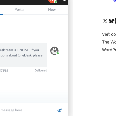
Truy cập tài khoản X (trước đây là Twitter) của chúng tôi
Visit ou
Vi
Viết c
The Wo
WordPr