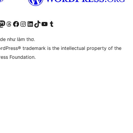
r Bluesky account
sit our Mastodon account
Visit our Threads account
Xem trang Facebook của chúng tôi
Truy cập tài khoản Instagram của chúng tôi
Truy cập tài khoản LinkedIn của chúng tôi
Visit our TikTok account
Truy cập kênh YouTube của chúng tôi
Visit our Tumblr account
ode như làm thơ.
rdPress® trademark is the intellectual property of the
ess Foundation.