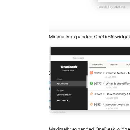
Minimally expanded OneDesk widge
Maximally expanded OneDesk widge