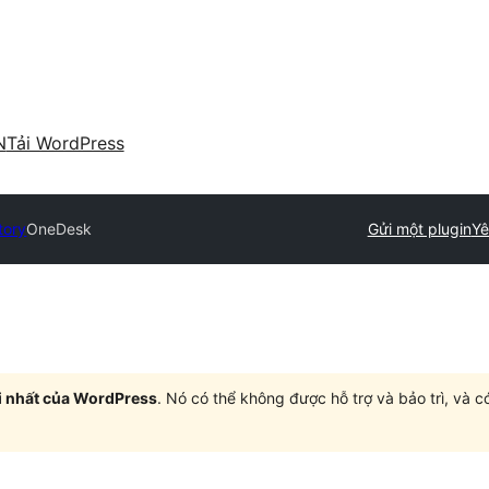
N
Tải WordPress
tory
OneDesk
Gửi một plugin
Yê
i nhất của WordPress
. Nó có thể không được hỗ trợ và bảo trì, và 