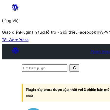
Chuyển
đến
tiếng Việt
phần
nội
Giao diện
Plugin
Tin tức
Hỗ trợ
Giới thiệu
Facebook #WPV
dung
Tải WordPress
Plugin Direc
Tìm
kiếm
plugin
Plugin này
chưa được cập nhật với 3 phiên bản mớ
nhất.