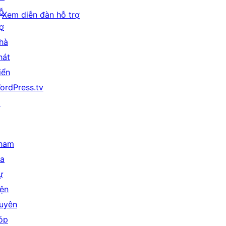
ỗ
Xem diễn đàn hỗ trợ
rợ
hà
hát
iển
ordPress.tv
↗
ham
ia
ự
iện
uyên
óp