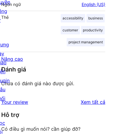
uyền
Ngôn ngữ
English (US)
iêng
Thẻ
accessibility
business
ư
customer
productivity
project management
rưng
ày
Nâng cao
iao
Đánh giá
iện
lugin
Chưa có đánh giá nào được gửi.
ẫu
hối
đánh
Your review
Xem tất cả
giá
Hỗ trợ
ọc
Có điều gì muốn nói? cần giúp đỡ?
ỏi