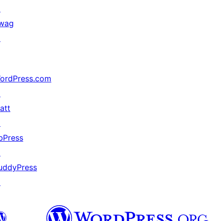
↗
wag
↗
ordPress.com
↗
att
↗
bPress
↗
uddyPress
↗