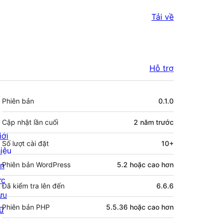
Tải về
Hỗ trợ
Meta
Phiên bản
0.1.0
Cập nhật lần cuối
2 năm
trước
iới
Số lượt cài đặt
10+
hiệu
in
Phiên bản WordPress
5.2 hoặc cao hơn
ức
Đã kiểm tra lên đến
6.6.6
ưu
Phiên bản PHP
5.5.36 hoặc cao hơn
rữ