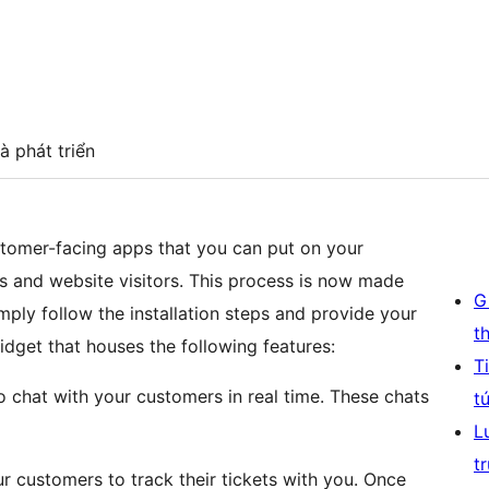
à phát triển
tomer-facing apps that you can put on your
rs and website visitors. This process is now made
G
imply follow the installation steps and provide your
t
dget that houses the following features:
T
o chat with your customers in real time. These chats
t
L
t
r customers to track their tickets with you. Once