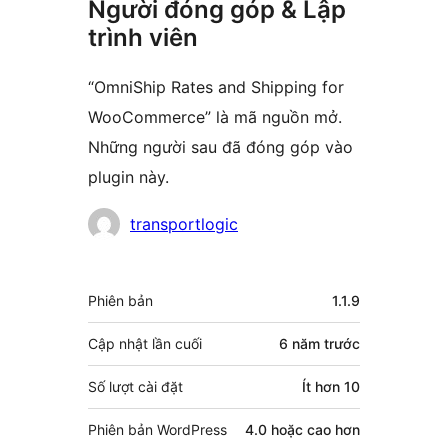
Người đóng góp & Lập
trình viên
“OmniShip Rates and Shipping for
WooCommerce” là mã nguồn mở.
Những người sau đã đóng góp vào
plugin này.
Những
transportlogic
người
đóng
Meta
Phiên bản
1.1.9
góp
Cập nhật lần cuối
6 năm
trước
Số lượt cài đặt
Ít hơn 10
Phiên bản WordPress
4.0 hoặc cao hơn