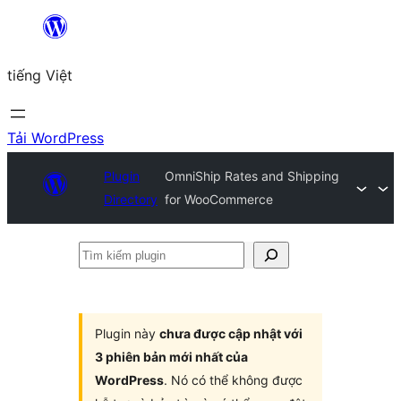
Chuyển
đến
tiếng Việt
phần
nội
dung
Tải WordPress
Plugin
OmniShip Rates and Shipping
Directory
for WooCommerce
Tìm
kiếm
plugin
Plugin này
chưa được cập nhật với
3 phiên bản mới nhất của
WordPress
. Nó có thể không được