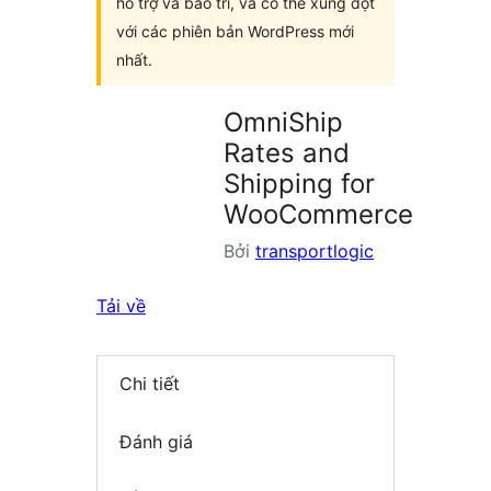
hỗ trợ và bảo trì, và có thể xung đột
với các phiên bản WordPress mới
nhất.
OmniShip
Rates and
Shipping for
WooCommerce
Bởi
transportlogic
Tải về
Chi tiết
Đánh giá