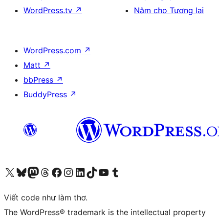
WordPress.tv
↗
Năm cho Tương lai
WordPress.com
↗
Matt
↗
bbPress
↗
BuddyPress
↗
Truy cập tài khoản X (trước đây là Twitter) của chúng tôi
Visit our Bluesky account
Visit our Mastodon account
Visit our Threads account
Xem trang Facebook của chúng tôi
Truy cập tài khoản Instagram của chúng tôi
Truy cập tài khoản LinkedIn của chúng tôi
Visit our TikTok account
Truy cập kênh YouTube của chúng tôi
Visit our Tumblr account
Viết code như làm thơ.
The WordPress® trademark is the intellectual property