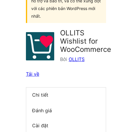
hỗ trợ và bảo trì, và có thể xung đột
với các phiên bản WordPress mới
nhất.
OLLITS
Wishlist for
WooCommerce
Bởi
OLLITS
Tải về
Chi tiết
Đánh giá
Cài đặt