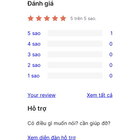
Đánh giá
5
trên 5 sao.
5 sao
1
1
4 sao
0
5-
0
3 sao
0
star
4-
0
2 sao
0
review
star
3-
0
1 sao
0
reviews
star
2-
0
reviews
star
1-
đánh
Your review
Xem tất cả
reviews
star
giá
Hỗ trợ
reviews
Có điều gì muốn nói? cần giúp đỡ?
Xem diễn đàn hỗ trợ