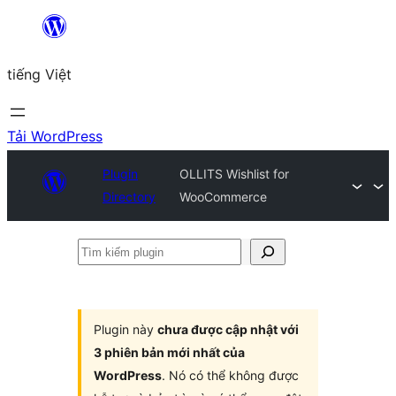
Chuyển
đến
tiếng Việt
phần
nội
dung
Tải WordPress
Plugin
OLLITS Wishlist for
Directory
WooCommerce
Tìm
kiếm
plugin
Plugin này
chưa được cập nhật với
3 phiên bản mới nhất của
WordPress
. Nó có thể không được