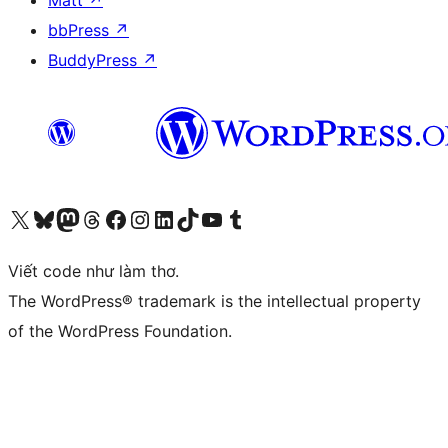
Matt
↗
bbPress
↗
BuddyPress
↗
Truy cập tài khoản X (trước đây là Twitter) của chúng tôi
Visit our Bluesky account
Visit our Mastodon account
Visit our Threads account
Xem trang Facebook của chúng tôi
Truy cập tài khoản Instagram của chúng tôi
Truy cập tài khoản LinkedIn của chúng tôi
Visit our TikTok account
Truy cập kênh YouTube của chúng tôi
Visit our Tumblr account
Viết code như làm thơ.
The WordPress® trademark is the intellectual property
of the WordPress Foundation.