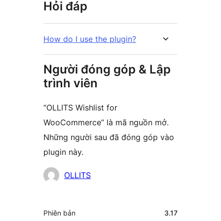
Hỏi đáp
How do I use the plugin?
Người đóng góp & Lập
trình viên
“OLLITS Wishlist for
WooCommerce” là mã nguồn mở.
Những người sau đã đóng góp vào
plugin này.
Những
OLLITS
người
đóng
Meta
Phiên bản
3.17
góp