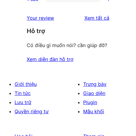
star
2-
1
reviews
star
1-
đánh
Your review
Xem tất cả
reviews
star
giá
Hỗ trợ
review
Có điều gì muốn nói? cần giúp đỡ?
Xem diễn đàn hỗ trợ
Giới thiệu
Trưng bày
Tin tức
Giao diện
Lưu trữ
Plugin
Quyền riêng tư
Mẫu khối