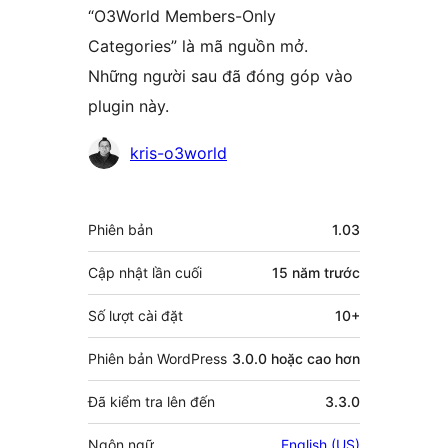
“O3World Members-Only
Categories” là mã nguồn mở.
Những người sau đã đóng góp vào
plugin này.
Những
kris-o3world
người
đóng
Meta
Phiên bản
1.03
góp
Cập nhật lần cuối
15 năm
trước
Số lượt cài đặt
10+
Phiên bản WordPress
3.0.0 hoặc cao hơn
Đã kiểm tra lên đến
3.3.0
Ngôn ngữ
English (US)