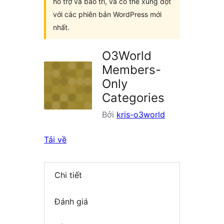
hỗ trợ và bảo trì, và có thể xung đột
với các phiên bản WordPress mới
nhất.
O3World
Members-
Only
Categories
Bởi
kris-o3world
Tải về
Chi tiết
Đánh giá