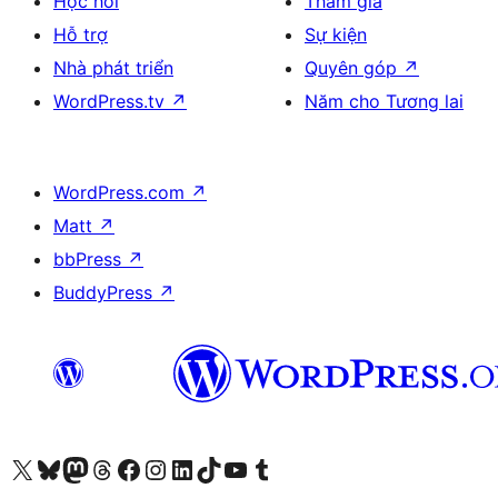
Học hỏi
Tham gia
Hỗ trợ
Sự kiện
Nhà phát triển
Quyên góp
↗
WordPress.tv
↗
Năm cho Tương lai
WordPress.com
↗
Matt
↗
bbPress
↗
BuddyPress
↗
Truy cập tài khoản X (trước đây là Twitter) của chúng tôi
Visit our Bluesky account
Visit our Mastodon account
Visit our Threads account
Xem trang Facebook của chúng tôi
Truy cập tài khoản Instagram của chúng tôi
Truy cập tài khoản LinkedIn của chúng tôi
Visit our TikTok account
Truy cập kênh YouTube của chúng tôi
Visit our Tumblr account