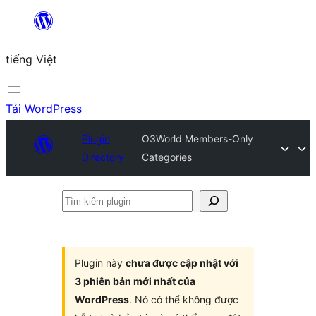
Chuyển
đến
tiếng Việt
phần
nội
dung
Tải WordPress
Plugin
O3World Members-Only
Directory
Categories
Tìm
kiếm
plugin
Plugin này
chưa được cập nhật với
3 phiên bản mới nhất của
WordPress
. Nó có thể không được