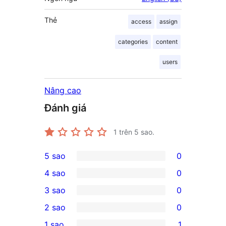
Thẻ
access
assign
categories
content
users
Nâng cao
Đánh giá
1
trên 5 sao.
5 sao
0
0
4 sao
0
5-
0
3 sao
0
star
4-
0
2 sao
0
reviews
star
3-
0
1 sao
1
reviews