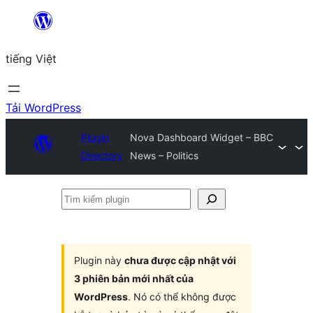
Chuyển
đến
tiếng Việt
phần
nội
dung
Tải WordPress
Plugin
Nova Dashboard Widget – BBC
Directory
News – Politics
Tìm
kiếm
plugin
Plugin này
chưa được cập nhật với
3 phiên bản mới nhất của
WordPress
. Nó có thể không được