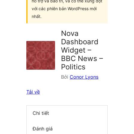
hỗ trợ và bảo trì, và có thể xung đột
với các phiên bản WordPress mới
nhất.
Nova
Dashboard
Widget –
BBC News –
Politics
Bởi
Conor Lyons
Tải về
Chi tiết
Đánh giá