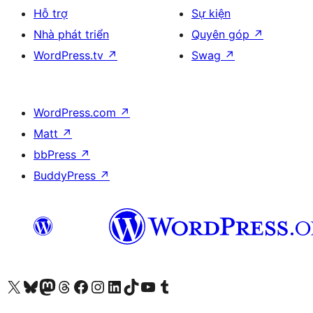
Hỗ trợ
Sự kiện
Nhà phát triển
Quyên góp
↗
WordPress.tv
↗
Swag
↗
WordPress.com
↗
Matt
↗
bbPress
↗
BuddyPress
↗
Truy cập tài khoản X (trước đây là Twitter) của chúng tôi
Visit our Bluesky account
Visit our Mastodon account
Visit our Threads account
Xem trang Facebook của chúng tôi
Truy cập tài khoản Instagram của chúng tôi
Truy cập tài khoản LinkedIn của chúng tôi
Visit our TikTok account
Truy cập kênh YouTube của chúng tôi
Visit our Tumblr account