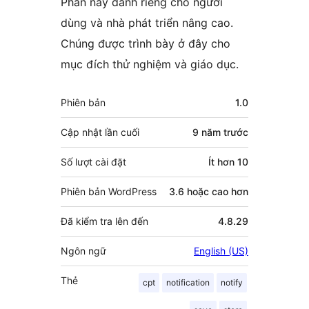
Phần này dành riêng cho người
dùng và nhà phát triển nâng cao.
Chúng được trình bày ở đây cho
mục đích thử nghiệm và giáo dục.
Meta
Phiên bản
1.0
Cập nhật lần cuối
9 năm
trước
Số lượt cài đặt
Ít hơn 10
Phiên bản WordPress
3.6 hoặc cao hơn
Đã kiểm tra lên đến
4.8.29
Ngôn ngữ
English (US)
Thẻ
cpt
notification
notify