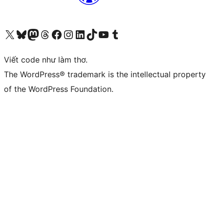
Truy cập tài khoản X (trước đây là Twitter) của chúng tôi
Visit our Bluesky account
Visit our Mastodon account
Visit our Threads account
Xem trang Facebook của chúng tôi
Truy cập tài khoản Instagram của chúng tôi
Truy cập tài khoản LinkedIn của chúng tôi
Visit our TikTok account
Truy cập kênh YouTube của chúng tôi
Visit our Tumblr account
Viết code như làm thơ.
The WordPress® trademark is the intellectual property
of the WordPress Foundation.