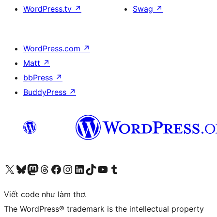
WordPress.tv
↗
Swag
↗
WordPress.com
↗
Matt
↗
bbPress
↗
BuddyPress
↗
Truy cập tài khoản X (trước đây là Twitter) của chúng tôi
Visit our Bluesky account
Visit our Mastodon account
Visit our Threads account
Xem trang Facebook của chúng tôi
Truy cập tài khoản Instagram của chúng tôi
Truy cập tài khoản LinkedIn của chúng tôi
Visit our TikTok account
Truy cập kênh YouTube của chúng tôi
Visit our Tumblr account
Viết code như làm thơ.
The WordPress® trademark is the intellectual property