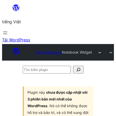
Chuyển
đến
tiếng Việt
phần
nội
dung
Tải WordPress
Plugin Directory
Notebook Widget
Tìm
kiếm
plugin
Plugin này
chưa được cập nhật với
3 phiên bản mới nhất của
WordPress
. Nó có thể không được
hỗ trợ và bảo trì, và có thể xung đột