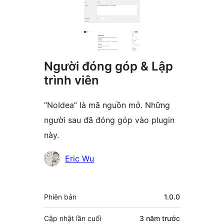
Người đóng góp & Lập
trình viên
“NoIdea” là mã nguồn mở. Những
người sau đã đóng góp vào plugin
này.
Những
Eric Wu
người
đóng
Meta
Phiên bản
1.0.0
góp
Cập nhật lần cuối
3 năm
trước