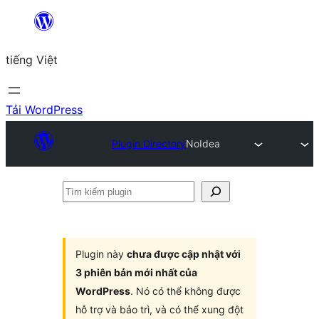
Chuyển
đến
tiếng Việt
phần
nội
dung
Tải WordPress
Plugin Directory
NoIdea
Tìm
kiếm
plugin
Plugin này
chưa được cập nhật với
3 phiên bản mới nhất của
WordPress
. Nó có thể không được
hỗ trợ và bảo trì, và có thể xung đột