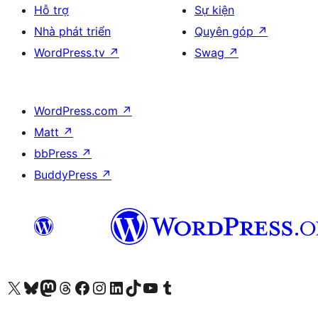
Hỗ trợ
Sự kiện
Nhà phát triển
Quyên góp
↗
WordPress.tv
↗
Swag
↗
WordPress.com
↗
Matt
↗
bbPress
↗
BuddyPress
↗
Truy cập tài khoản X (trước đây là Twitter) của chúng tôi
Visit our Bluesky account
Visit our Mastodon account
Visit our Threads account
Xem trang Facebook của chúng tôi
Truy cập tài khoản Instagram của chúng tôi
Truy cập tài khoản LinkedIn của chúng tôi
Visit our TikTok account
Truy cập kênh YouTube của chúng tôi
Visit our Tumblr account