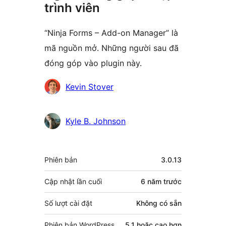
trình viên
“Ninja Forms – Add-on Manager” là
mã nguồn mở. Những người sau đã
đóng góp vào plugin này.
Những
Kevin Stover
người
đóng
Kyle B. Johnson
góp
Meta
Phiên bản
3.0.13
Cập nhật lần cuối
6 năm
trước
Số lượt cài đặt
Không có sẵn
Phiên bản WordPress
5.1 hoặc cao hơn