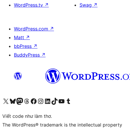
WordPress.tv
↗
Swag
↗
WordPress.com
↗
Matt
↗
bbPress
↗
BuddyPress
↗
Truy cập tài khoản X (trước đây là Twitter) của chúng tôi
Visit our Bluesky account
Visit our Mastodon account
Visit our Threads account
Xem trang Facebook của chúng tôi
Truy cập tài khoản Instagram của chúng tôi
Truy cập tài khoản LinkedIn của chúng tôi
Visit our TikTok account
Truy cập kênh YouTube của chúng tôi
Visit our Tumblr account
Viết code như làm thơ.
The WordPress® trademark is the intellectual property