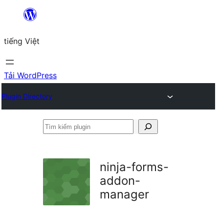
Chuyển
đến
tiếng Việt
phần
nội
dung
Tải WordPress
Plugin Directory
Tìm
kiếm
plugin
ninja-forms-
addon-
manager