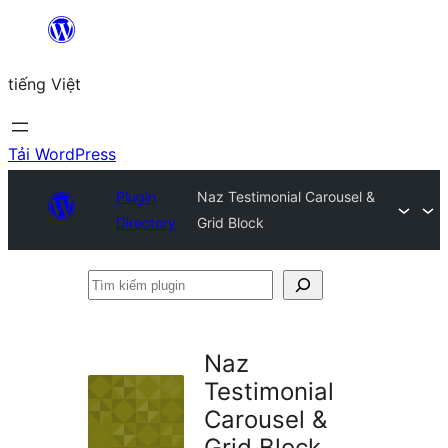
Chuyển
đến
tiếng Việt
phần
nội
dung
Tải WordPress
Plugin
Naz Testimonial Carousel &
Directory
Grid Block
Tìm
kiếm
plugin
Naz
Testimonial
Carousel &
Grid Block