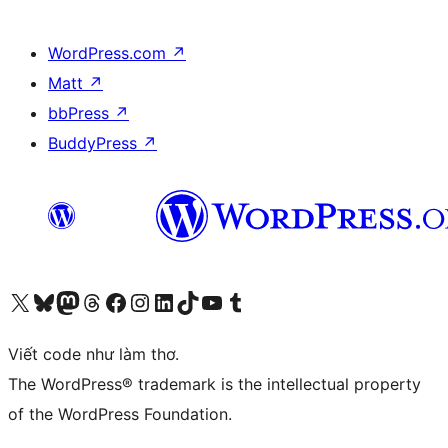
WordPress.com
↗
Matt
↗
bbPress
↗
BuddyPress
↗
Truy cập tài khoản X (trước đây là Twitter) của chúng tôi
Visit our Bluesky account
Visit our Mastodon account
Visit our Threads account
Xem trang Facebook của chúng tôi
Truy cập tài khoản Instagram của chúng tôi
Truy cập tài khoản LinkedIn của chúng tôi
Visit our TikTok account
Truy cập kênh YouTube của chúng tôi
Visit our Tumblr account
Viết code như làm thơ.
The WordPress® trademark is the intellectual property
of the WordPress Foundation.