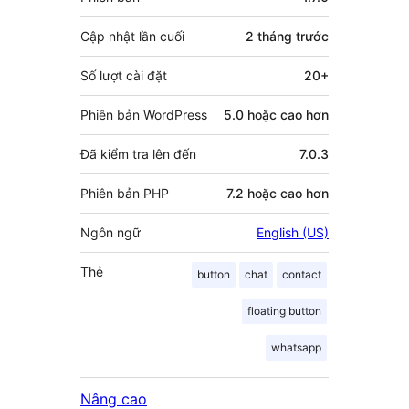
góp
Cập nhật lần cuối
2 tháng
trước
Số lượt cài đặt
20+
Phiên bản WordPress
5.0 hoặc cao hơn
Đã kiểm tra lên đến
7.0.3
Phiên bản PHP
7.2 hoặc cao hơn
Ngôn ngữ
English (US)
Thẻ
button
chat
contact
floating button
whatsapp
Nâng cao