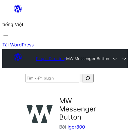
Chuyển
đến
tiếng Việt
phần
nội
dung
Tải WordPress
Plugin Directory
MW Messenger Button
Tìm
kiếm
plugin
MW
Messenger
Button
Bởi
igor800