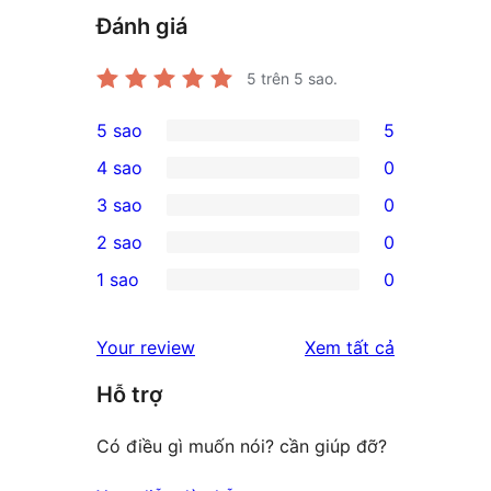
Đánh giá
5
trên 5 sao.
5 sao
5
5
4 sao
0
5-
0
3 sao
0
star
4-
0
2 sao
0
reviews
star
3-
0
1 sao
0
reviews
star
2-
0
reviews
star
1-
đánh
Your review
Xem tất cả
reviews
star
giá
Hỗ trợ
reviews
Có điều gì muốn nói? cần giúp đỡ?