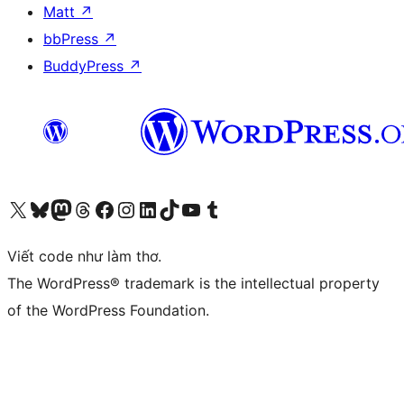
Matt
↗
bbPress
↗
BuddyPress
↗
Truy cập tài khoản X (trước đây là Twitter) của chúng tôi
Visit our Bluesky account
Visit our Mastodon account
Visit our Threads account
Xem trang Facebook của chúng tôi
Truy cập tài khoản Instagram của chúng tôi
Truy cập tài khoản LinkedIn của chúng tôi
Visit our TikTok account
Truy cập kênh YouTube của chúng tôi
Visit our Tumblr account
Viết code như làm thơ.
The WordPress® trademark is the intellectual property
of the WordPress Foundation.