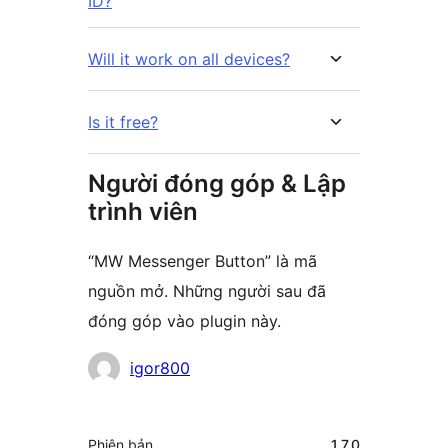
ID?
Will it work on all devices?
Is it free?
Người đóng góp & Lập
trình viên
“MW Messenger Button” là mã
nguồn mở. Những người sau đã
đóng góp vào plugin này.
Những
igor800
người
đóng
Meta
Phiên bản
1.7.0