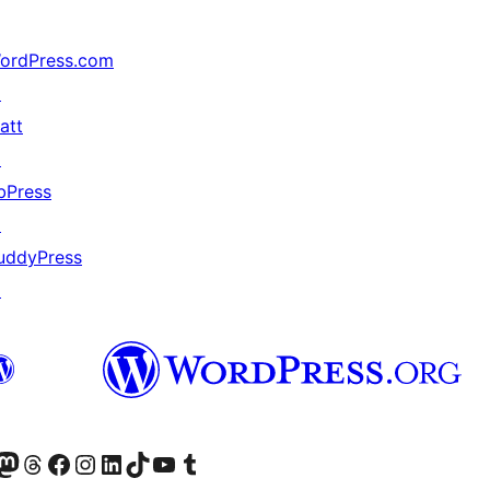
ordPress.com
↗
att
↗
bPress
↗
uddyPress
↗
r Bluesky account
sit our Mastodon account
Visit our Threads account
Xem trang Facebook của chúng tôi
Truy cập tài khoản Instagram của chúng tôi
Truy cập tài khoản LinkedIn của chúng tôi
Visit our TikTok account
Truy cập kênh YouTube của chúng tôi
Visit our Tumblr account