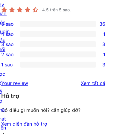
ày
4.5
trên 5 sao.
iao
iện
5 sao
36
36
lugin
4 sao
1
5-
1
ẫu
3 sao
3
star
4-
3
hối
2 sao
1
reviews
star
3-
1
1 sao
3
review
star
2-
3
ọc
reviews
star
1-
ỏi
đánh
Your review
Xem tất cả
review
star
ỗ
giá
Hỗ trợ
reviews
rợ
hà
Có điều gì muốn nói? cần giúp đỡ?
hát
Xem diễn đàn hỗ trợ
iển