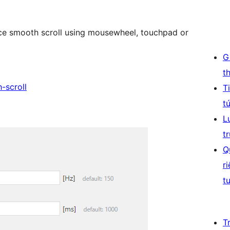
nice smooth scroll using mousewheel, touchpad or
G
t
-scroll
T
t
L
t
Q
r
t
T