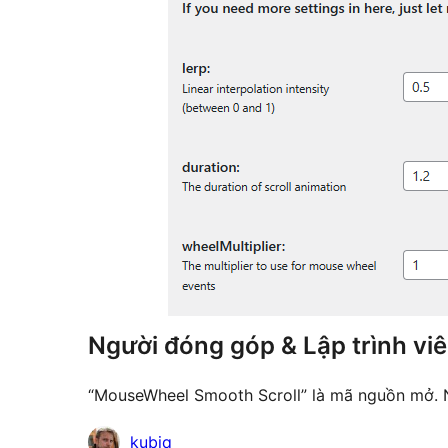
Người đóng góp & Lập trình vi
“MouseWheel Smooth Scroll” là mã nguồn mở. 
Những
kubiq