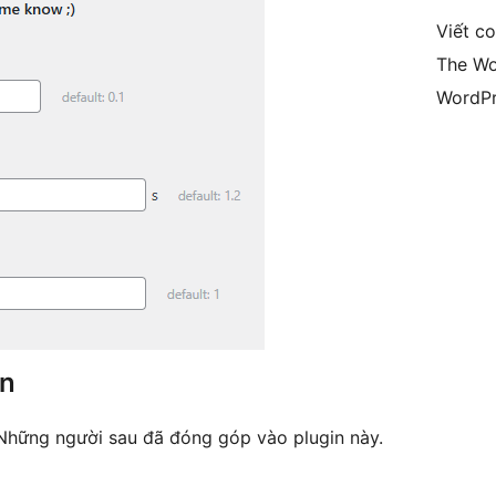
Viết c
The Wo
WordPr
ên
Những người sau đã đóng góp vào plugin này.