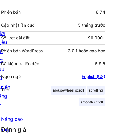
Meta
Phiên bản
6.7.4
Cập nhật lần cuối
5 tháng
trước
iới
Số lượt cài đặt
90.000+
hiệu
in
Phiên bản WordPress
3.0.1 hoặc cao hơn
ức
Đã kiểm tra lên đến
6.9.6
ưu
Ngôn ngữ
English (US)
rữ
uyền
Thẻ
mousewheel scroll
scrolling
iêng
smooth scroll
ư
Nâng cao
Đánh giá
rưng