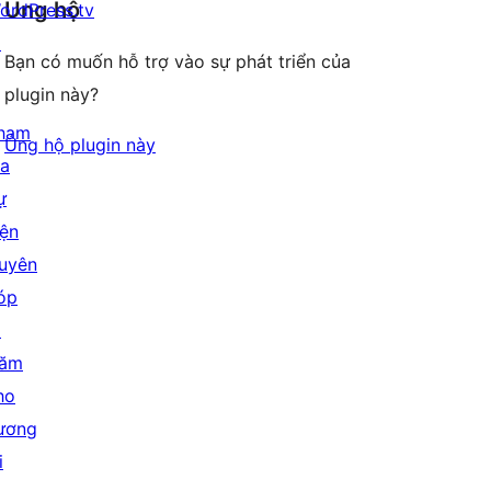
Ủng hộ
ordPress.tv
↗
Bạn có muốn hỗ trợ vào sự phát triển của
plugin này?
ham
Ủng hộ plugin này
ia
ự
iện
uyên
óp
↗
ăm
ho
ương
i