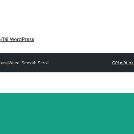
N
Tải WordPress
ouseWheel Smooth Scroll
Gửi một pl