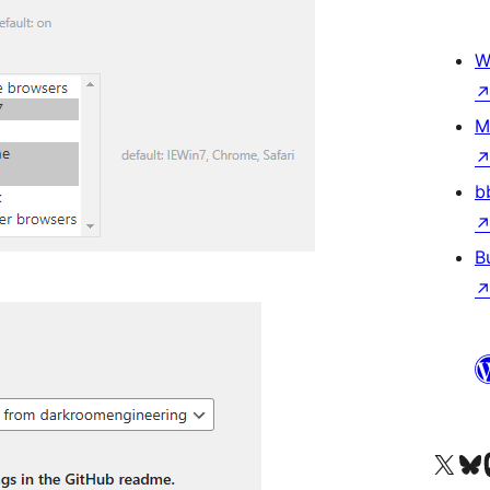
W
M
b
B
Truy cập tài khoản X (trước đây là Twitter) của chúng tôi
Visit ou
Vi