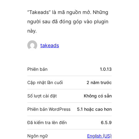
“Takeads” là mã nguồn mở. Những
người sau đã đóng góp vào plugin
này.
Những
takeads
người
đóng
Meta
Phiên bản
1.0.13
góp
Cập nhật lần cuối
2 năm
trước
Số lượt cài đặt
Không có sẵn
Phiên bản WordPress
5.1 hoặc cao hơn
Đã kiểm tra lên đến
6.5.9
Ngôn ngữ
English (US)