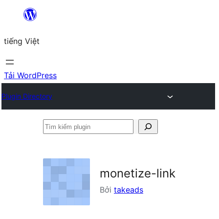
Chuyển
đến
tiếng Việt
phần
nội
dung
Tải WordPress
Plugin Directory
Tìm
kiếm
plugin
monetize-link
Bởi
takeads