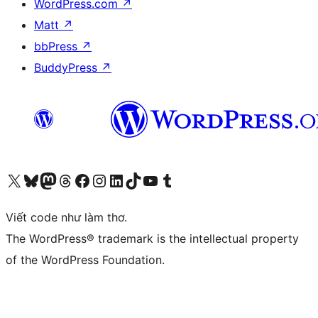
WordPress.com
↗
Matt
↗
bbPress
↗
BuddyPress
↗
Truy cập tài khoản X (trước đây là Twitter) của chúng tôi
Visit our Bluesky account
Visit our Mastodon account
Visit our Threads account
Xem trang Facebook của chúng tôi
Truy cập tài khoản Instagram của chúng tôi
Truy cập tài khoản LinkedIn của chúng tôi
Visit our TikTok account
Truy cập kênh YouTube của chúng tôi
Visit our Tumblr account
Viết code như làm thơ.
The WordPress® trademark is the intellectual property
of the WordPress Foundation.