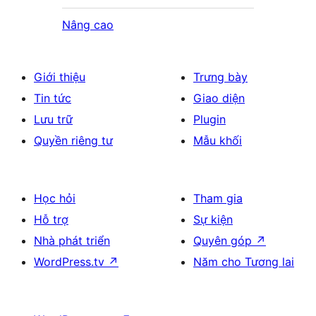
Nâng cao
Giới thiệu
Trưng bày
Tin tức
Giao diện
Lưu trữ
Plugin
Quyền riêng tư
Mẫu khối
Học hỏi
Tham gia
Hỗ trợ
Sự kiện
Nhà phát triển
Quyên góp
↗
WordPress.tv
↗
Năm cho Tương lai