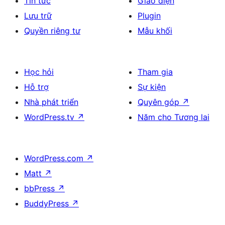
Tin tức
Giao diện
Lưu trữ
Plugin
Quyền riêng tư
Mẫu khối
Học hỏi
Tham gia
Hỗ trợ
Sự kiện
Nhà phát triển
Quyên góp
↗
WordPress.tv
↗
Năm cho Tương lai
WordPress.com
↗
Matt
↗
bbPress
↗
BuddyPress
↗