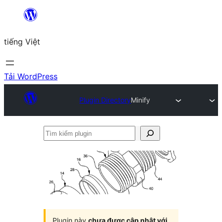
Chuyển
đến
tiếng Việt
phần
nội
dung
Tải WordPress
Plugin Directory
Minify
Tìm
kiếm
plugin
Plugin này
chưa được cập nhật với