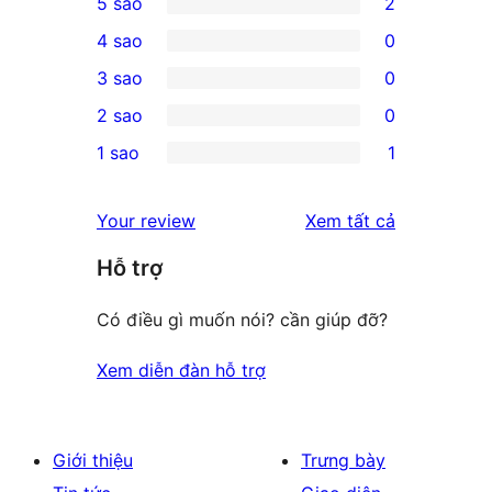
5 sao
2
2
4 sao
0
5-
0
3 sao
0
star
4-
0
2 sao
0
reviews
star
3-
0
1 sao
1
reviews
star
2-
1
reviews
star
1-
đánh
Your review
Xem tất cả
reviews
star
giá
Hỗ trợ
review
Có điều gì muốn nói? cần giúp đỡ?
Xem diễn đàn hỗ trợ
Giới thiệu
Trưng bày