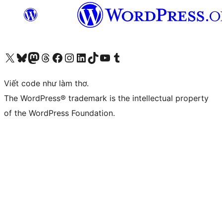
Truy cập tài khoản X (trước đây là Twitter) của chúng tôi
Visit our Bluesky account
Visit our Mastodon account
Visit our Threads account
Xem trang Facebook của chúng tôi
Truy cập tài khoản Instagram của chúng tôi
Truy cập tài khoản LinkedIn của chúng tôi
Visit our TikTok account
Truy cập kênh YouTube của chúng tôi
Visit our Tumblr account
Viết code như làm thơ.
The WordPress® trademark is the intellectual property
of the WordPress Foundation.