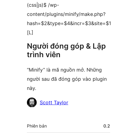
(css|js)$ /wp-
content/plugins/minify/make.php?
hash=$2&type=$4&incr=$3&site=$1
[L]
Người đóng góp & Lập
trình viên
“Minify” là mã nguồn mở. Những
người sau đã đóng góp vào plugin
này.
Những
Scott Taylor
người
đóng
Meta
Phiên bản
0.2
góp