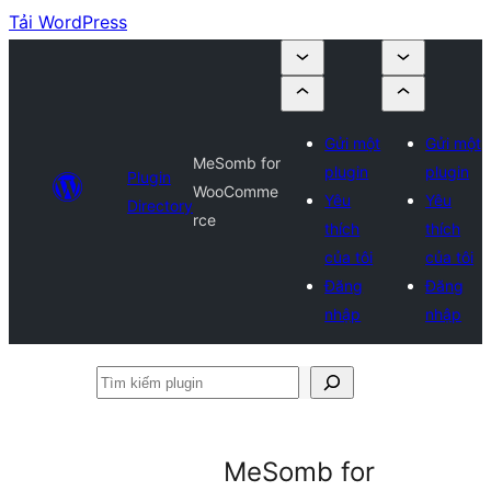
Tải WordPress
Gửi một
Gửi một
MeSomb for
plugin
plugin
Plugin
WooComme
Yêu
Yêu
Directory
rce
thích
thích
của tôi
của tôi
Đăng
Đăng
nhập
nhập
Tìm
kiếm
plugin
MeSomb for