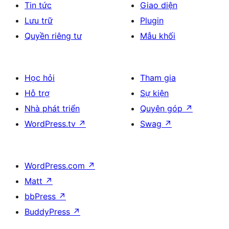
Tin tức
Giao diện
Lưu trữ
Plugin
Quyền riêng tư
Mẫu khối
Học hỏi
Tham gia
Hỗ trợ
Sự kiện
Nhà phát triển
Quyên góp
↗
WordPress.tv
↗
Swag
↗
WordPress.com
↗
Matt
↗
bbPress
↗
BuddyPress
↗