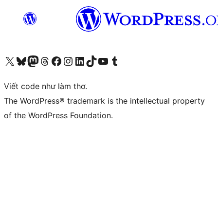
Truy cập tài khoản X (trước đây là Twitter) của chúng tôi
Visit our Bluesky account
Visit our Mastodon account
Visit our Threads account
Xem trang Facebook của chúng tôi
Truy cập tài khoản Instagram của chúng tôi
Truy cập tài khoản LinkedIn của chúng tôi
Visit our TikTok account
Truy cập kênh YouTube của chúng tôi
Visit our Tumblr account
Viết code như làm thơ.
The WordPress® trademark is the intellectual property
of the WordPress Foundation.