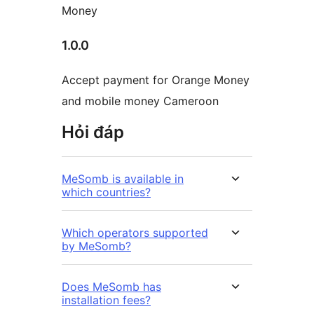
Money
1.0.0
Accept payment for Orange Money
and mobile money Cameroon
Hỏi đáp
MeSomb is available in
which countries?
Which operators supported
by MeSomb?
Does MeSomb has
installation fees?