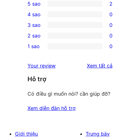
5 sao
2
2
4 sao
0
5-
0
3 sao
0
star
4-
0
2 sao
0
reviews
star
3-
0
1 sao
0
reviews
star
2-
0
reviews
star
1-
đánh
Your review
Xem tất cả
reviews
star
giá
Hỗ trợ
reviews
Có điều gì muốn nói? cần giúp đỡ?
Xem diễn đàn hỗ trợ
Giới thiệu
Trưng bày