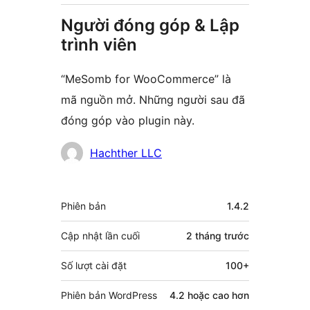
Người đóng góp & Lập
trình viên
“MeSomb for WooCommerce” là
mã nguồn mở. Những người sau đã
đóng góp vào plugin này.
Những
Hachther LLC
người
đóng
Meta
Phiên bản
1.4.2
góp
Cập nhật lần cuối
2 tháng
trước
Số lượt cài đặt
100+
Phiên bản WordPress
4.2 hoặc cao hơn