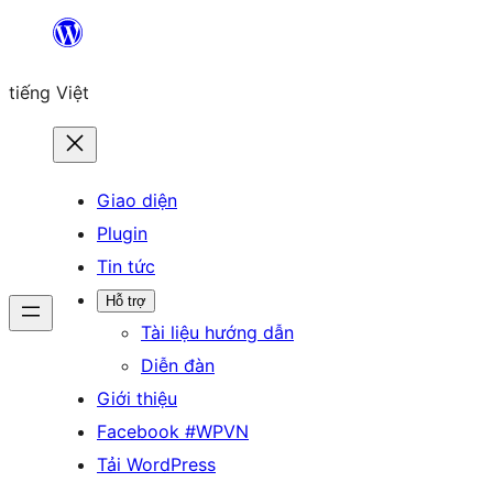
Chuyển
đến
tiếng Việt
phần
nội
dung
Giao diện
Plugin
Tin tức
Hỗ trợ
Tài liệu hướng dẫn
Diễn đàn
Giới thiệu
Facebook #WPVN
Tải WordPress