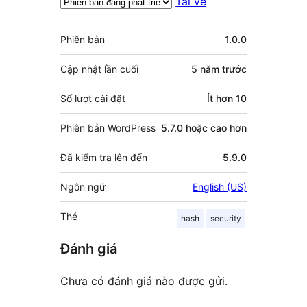
Tải về
Meta
Phiên bản
1.0.0
Cập nhật lần cuối
5 năm
trước
Số lượt cài đặt
Ít hơn 10
Phiên bản WordPress
5.7.0 hoặc cao hơn
Đã kiểm tra lên đến
5.9.0
Ngôn ngữ
English (US)
Thẻ
hash
security
Đánh giá
Chưa có đánh giá nào được gửi.