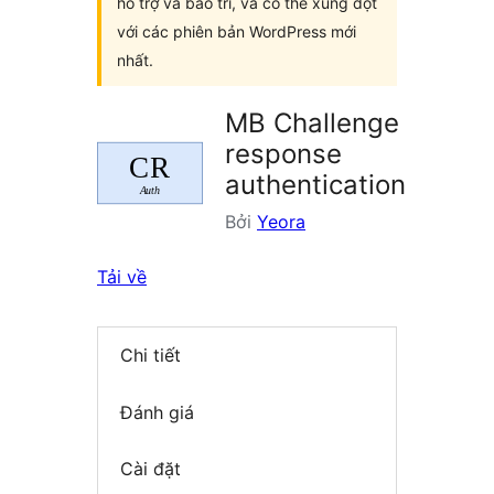
hỗ trợ và bảo trì, và có thể xung đột
với các phiên bản WordPress mới
nhất.
MB Challenge
response
authentication
Bởi
Yeora
Tải về
Chi tiết
Đánh giá
Cài đặt