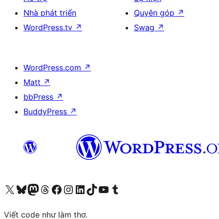
Nhà phát triển
Quyên góp
↗
WordPress.tv
↗
Swag
↗
WordPress.com
↗
Matt
↗
bbPress
↗
BuddyPress
↗
Truy cập tài khoản X (trước đây là Twitter) của chúng tôi
Visit our Bluesky account
Visit our Mastodon account
Visit our Threads account
Xem trang Facebook của chúng tôi
Truy cập tài khoản Instagram của chúng tôi
Truy cập tài khoản LinkedIn của chúng tôi
Visit our TikTok account
Truy cập kênh YouTube của chúng tôi
Visit our Tumblr account
Viết code như làm thơ.