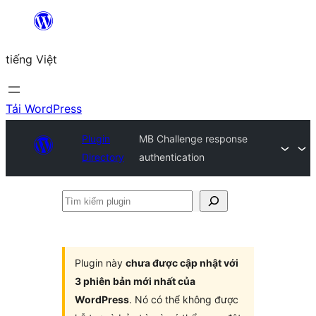
Chuyển
đến
tiếng Việt
phần
nội
dung
Tải WordPress
Plugin
MB Challenge response
Directory
authentication
Tìm
kiếm
plugin
Plugin này
chưa được cập nhật với
3 phiên bản mới nhất của
WordPress
. Nó có thể không được