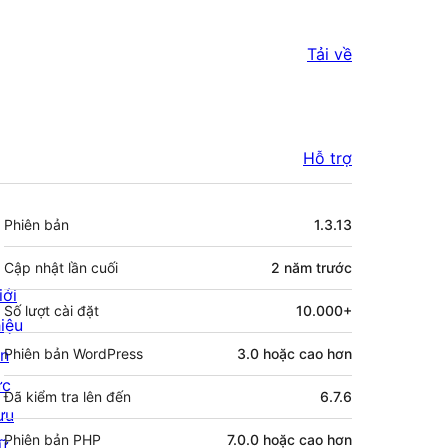
Tải về
Hỗ trợ
Meta
Phiên bản
1.3.13
Cập nhật lần cuối
2 năm
trước
iới
Số lượt cài đặt
10.000+
hiệu
in
Phiên bản WordPress
3.0 hoặc cao hơn
ức
Đã kiểm tra lên đến
6.7.6
ưu
Phiên bản PHP
7.0.0 hoặc cao hơn
rữ