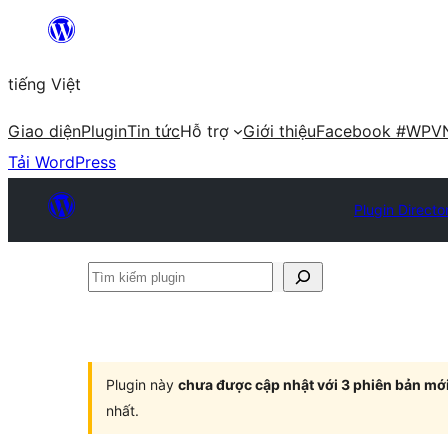
Chuyển
đến
tiếng Việt
phần
nội
Giao diện
Plugin
Tin tức
Hỗ trợ
Giới thiệu
Facebook #WPV
dung
Tải WordPress
Plugin Directo
Tìm
kiếm
plugin
Plugin này
chưa được cập nhật với 3 phiên bản mớ
nhất.