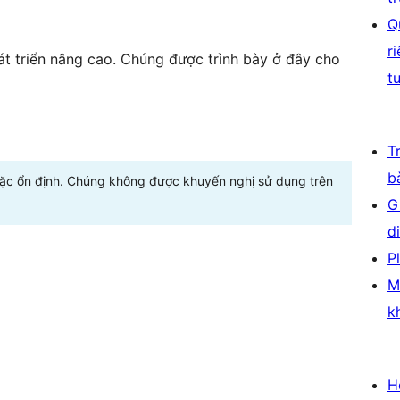
Q
r
t triển nâng cao. Chúng được trình bày ở đây cho
t
T
b
oặc ổn định. Chúng không được khuyến nghị sử dụng trên
G
d
P
M
k
H