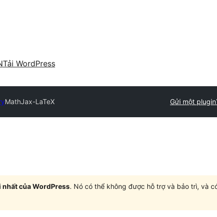
N
Tải WordPress
ry
MathJax-LaTeX
Gửi một plugin
i nhất của WordPress
. Nó có thể không được hỗ trợ và bảo trì, và 