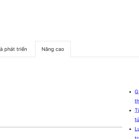
à phát triển
Nâng cao
G
t
T
t
L
t