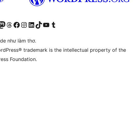
r Bluesky account
sit our Mastodon account
Visit our Threads account
Xem trang Facebook của chúng tôi
Truy cập tài khoản Instagram của chúng tôi
Truy cập tài khoản LinkedIn của chúng tôi
Visit our TikTok account
Truy cập kênh YouTube của chúng tôi
Visit our Tumblr account
ode như làm thơ.
rdPress® trademark is the intellectual property of the
ess Foundation.