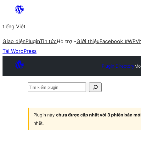
Chuyển
đến
tiếng Việt
phần
nội
Giao diện
Plugin
Tin tức
Hỗ trợ
Giới thiệu
Facebook #WPV
dung
Tải WordPress
Plugin Directory
Mo
Tìm
kiếm
plugin
Plugin này
chưa được cập nhật với 3 phiên bản mớ
nhất.