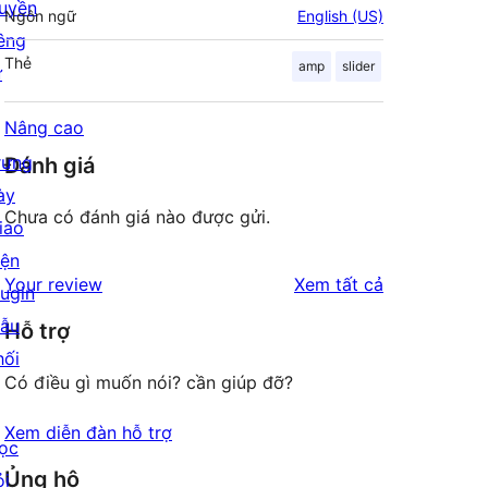
uyền
Ngôn ngữ
English (US)
iêng
Thẻ
amp
slider
ư
Nâng cao
rưng
Đánh giá
ày
Chưa có đánh giá nào được gửi.
iao
iện
đánh
Your review
Xem tất cả
lugin
giá
ẫu
Hỗ trợ
hối
Có điều gì muốn nói? cần giúp đỡ?
Xem diễn đàn hỗ trợ
ọc
Ủng hộ
ỏi