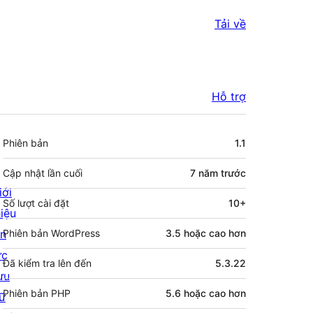
Tải về
Hỗ trợ
Meta
Phiên bản
1.1
Cập nhật lần cuối
7 năm
trước
iới
Số lượt cài đặt
10+
hiệu
in
Phiên bản WordPress
3.5 hoặc cao hơn
ức
Đã kiểm tra lên đến
5.3.22
ưu
Phiên bản PHP
5.6 hoặc cao hơn
rữ