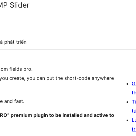
P Slider
à phát triển
om fields pro.
 you create, you can put the short-code anywhere
G
t
e and fast.
T
t
” premium plugin to be installed and active to
L
t