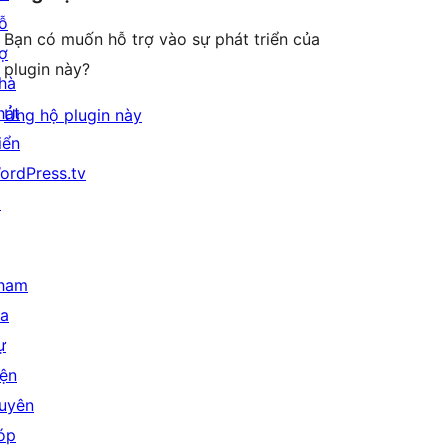
ỗ
Bạn có muốn hỗ trợ vào sự phát triển của
rợ
plugin này?
hà
hát
Ủng hộ plugin này
iển
ordPress.tv
↗
ham
ia
ự
iện
uyên
óp