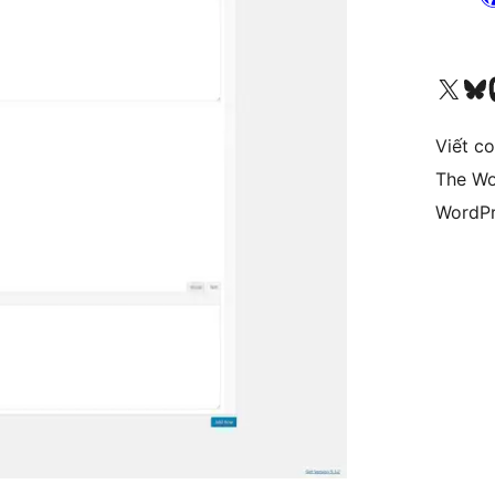
Truy cập tài khoản X (trước đây là Twitter) của chúng tôi
Visit ou
Vi
Viết c
The Wo
WordPr