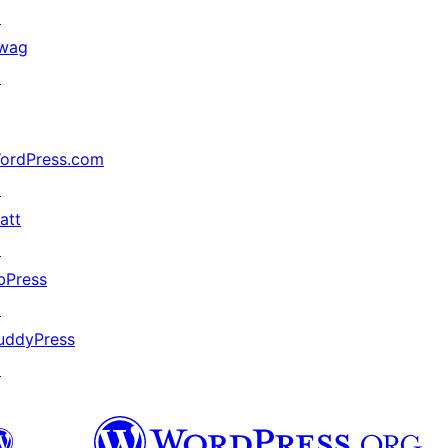
↗
wag
↗
ordPress.com
↗
att
↗
bPress
↗
uddyPress
↗