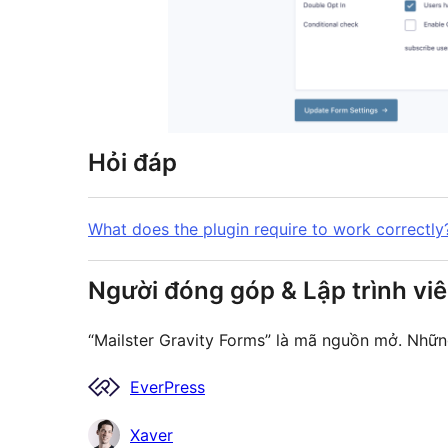
Hỏi đáp
What does the plugin require to work correctly
Người đóng góp & Lập trình vi
“Mailster Gravity Forms” là mã nguồn mở. Nhữn
Những
EverPress
người
Xaver
đóng