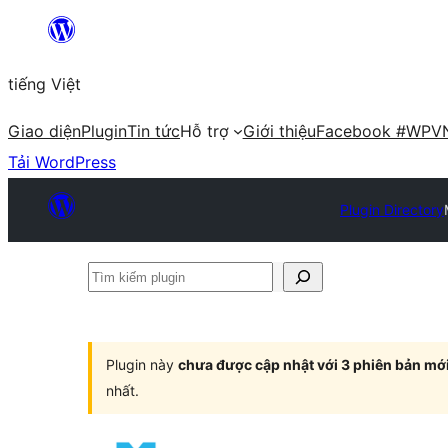
Chuyển
đến
tiếng Việt
phần
nội
Giao diện
Plugin
Tin tức
Hỗ trợ
Giới thiệu
Facebook #WPV
dung
Tải WordPress
Plugin Directory
Tìm
kiếm
plugin
Plugin này
chưa được cập nhật với 3 phiên bản mớ
nhất.