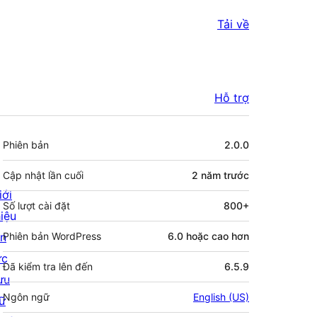
Tải về
Hỗ trợ
Meta
Phiên bản
2.0.0
Cập nhật lần cuối
2 năm
trước
iới
Số lượt cài đặt
800+
hiệu
in
Phiên bản WordPress
6.0 hoặc cao hơn
ức
Đã kiểm tra lên đến
6.5.9
ưu
Ngôn ngữ
English (US)
rữ