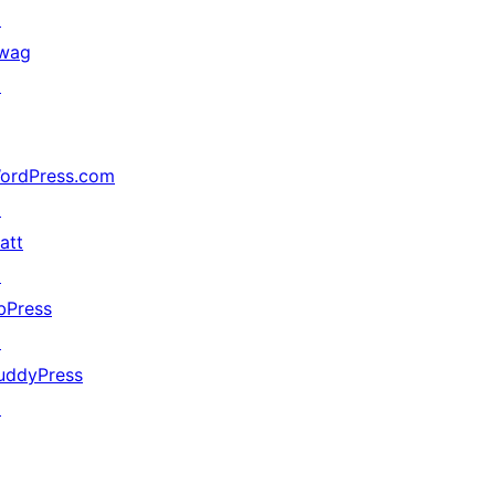
↗
wag
↗
ordPress.com
↗
att
↗
bPress
↗
uddyPress
↗