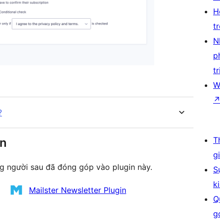
H
t
N
p
tr
W
?
T
ên
g
g người sau đã đóng góp vào plugin này.
S
k
Mailster Newsletter Plugin
Q
g