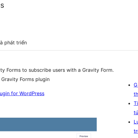
ms
à phát triển
ity Forms to subscribe users with a Gravity Form.
e Gravity Forms plugin
G
lugin for WordPress
t
T
t
L
t