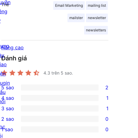
uyền
Thẻ
Email Marketing
mailing list
iêng
mailster
newsletter
ư
newsletters
rưng
Nâng cao
ày
Đánh giá
iao
4.3
trên 5 sao.
iện
lugin
5 sao
2
2
ẫu
4 sao
1
5-
hối
1
3 sao
1
star
4-
1
2 sao
0
reviews
star
3-
0
ọc
1 sao
0
review
star
2-
0
ỏi