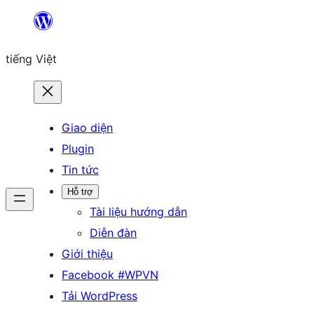
Chuyển
đến
tiếng Việt
phần
nội
dung
Giao diện
Plugin
Tin tức
Hỗ trợ
Tài liệu hướng dẫn
Diễn đàn
Giới thiệu
Facebook #WPVN
Tải WordPress