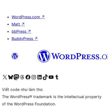
WordPress.com
↗
Matt
↗
bbPress
↗
BuddyPress
↗
Truy cập tài khoản X (trước đây là Twitter) của chúng tôi
Visit our Bluesky account
Visit our Mastodon account
Visit our Threads account
Xem trang Facebook của chúng tôi
Truy cập tài khoản Instagram của chúng tôi
Truy cập tài khoản LinkedIn của chúng tôi
Visit our TikTok account
Truy cập kênh YouTube của chúng tôi
Visit our Tumblr account
Viết code như làm thơ.
The WordPress® trademark is the intellectual property
of the WordPress Foundation.