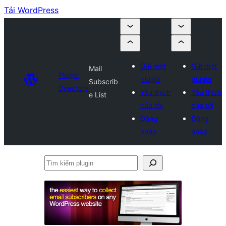
Tải WordPress
Gửi một
Gửi một
Mail
Plugin
plugin
plugin
Subscrib
Directory
Yêu thích
Yêu thích
e List
của tôi
của tôi
Đăng
Đăng
nhập
nhập
Tìm
kiếm
plugin