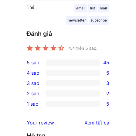
Thẻ
email
list
mail
newsletter
subscribe
Đánh giá
4.4
trên 5 sao.
5 sao
45
45
4 sao
5
5-
5
3 sao
3
star
4-
3
2 sao
2
reviews
star
3-
2
1 sao
5
reviews
star
2-
5
reviews
star
1-
đánh
Your review
Xem tất cả
reviews
star
giá
Hỗ trợ
reviews