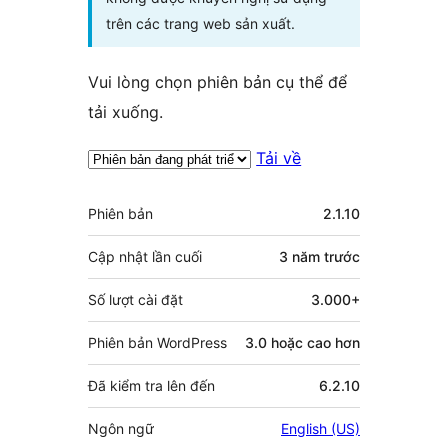
trên các trang web sản xuất.
Vui lòng chọn phiên bản cụ thể để
tải xuống.
Tải về
Meta
Phiên bản
2.1.10
Cập nhật lần cuối
3 năm
trước
Số lượt cài đặt
3.000+
Phiên bản WordPress
3.0 hoặc cao hơn
Đã kiểm tra lên đến
6.2.10
Ngôn ngữ
English (US)