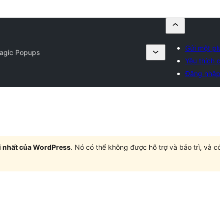
Gửi một pl
agic Popups
Yêu thích c
Đăng nhậ
i nhất của WordPress
. Nó có thể không được hỗ trợ và bảo trì, và 