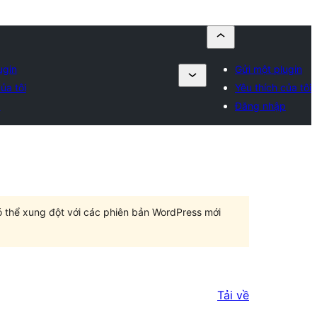
ugin
Gửi một plugin
ủa tôi
Yêu thích của tôi
p
Đăng nhập
có thể xung đột với các phiên bản WordPress mới
Tải về