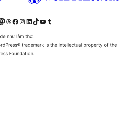
r Bluesky account
sit our Mastodon account
Visit our Threads account
Xem trang Facebook của chúng tôi
Truy cập tài khoản Instagram của chúng tôi
Truy cập tài khoản LinkedIn của chúng tôi
Visit our TikTok account
Truy cập kênh YouTube của chúng tôi
Visit our Tumblr account
ode như làm thơ.
rdPress® trademark is the intellectual property of the
ess Foundation.