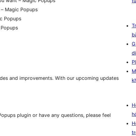
ou want – Magic Popups
t
p – Magic Popups
ic Popups
T
c Popups
b
G
d
P
M
des and improvements. With our upcoming updates
k
H
h
Popups plugin or have any questions, please feel
H
t