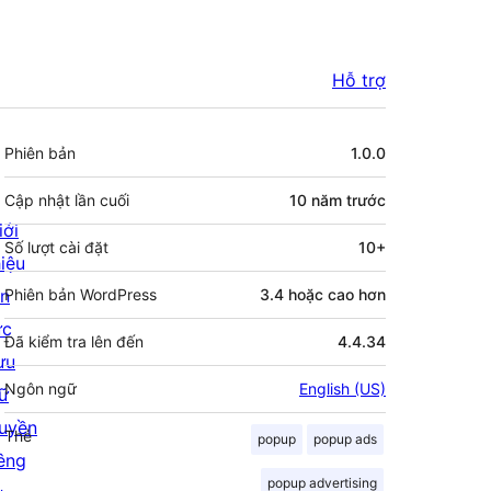
Hỗ trợ
Meta
Phiên bản
1.0.0
Cập nhật lần cuối
10 năm
trước
iới
Số lượt cài đặt
10+
hiệu
in
Phiên bản WordPress
3.4 hoặc cao hơn
ức
Đã kiểm tra lên đến
4.4.34
ưu
Ngôn ngữ
English (US)
rữ
uyền
Thẻ
popup
popup ads
iêng
popup advertising