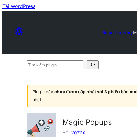
Tải WordPress
Plugin Directory
M
Tìm
kiếm
plugin
Plugin này
chưa được cập nhật với 3 phiên bản mớ
nhất.
Magic Popups
Bởi
vozax