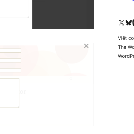
Truy cập tài khoản X (trước đây là Twitter) của chúng tôi
Visit ou
Vi
Viết c
The Wo
WordPr