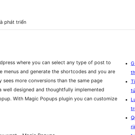
à phát triển
dpress where you can select any type of post to
G
he menus and generate the shortcodes and you are
t
ly sees more conversions than the same page
T
a well designed and thoughtfully implemented
t
popup. With Magic Popups plugin you can customize
L
t
Q
r