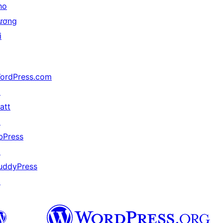
ho
ương
i
ordPress.com
↗
att
↗
bPress
↗
uddyPress
↗