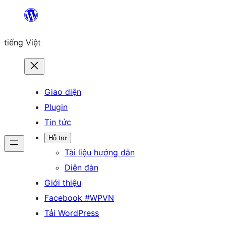
Chuyển
đến
tiếng Việt
phần
nội
dung
Giao diện
Plugin
Tin tức
Hỗ trợ
Tài liệu hướng dẫn
Diễn đàn
Giới thiệu
Facebook #WPVN
Tải WordPress