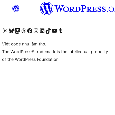
Truy cập tài khoản X (trước đây là Twitter) của chúng tôi
Visit our Bluesky account
Visit our Mastodon account
Visit our Threads account
Xem trang Facebook của chúng tôi
Truy cập tài khoản Instagram của chúng tôi
Truy cập tài khoản LinkedIn của chúng tôi
Visit our TikTok account
Truy cập kênh YouTube của chúng tôi
Visit our Tumblr account
Viết code như làm thơ.
The WordPress® trademark is the intellectual property
of the WordPress Foundation.