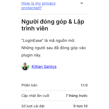
How is my privacy
protected?
Người đóng góp & Lập
trình viên
“LoginEase” là mã nguồn mở.
Những người sau đã đóng góp vào
plugin này.
Những
Killian Santos
người
đóng
Meta
Phiên bản
1.1.0
góp
Cập nhật lần cuối
7 tháng
trước
Số lượt cài đặt
Ít hơn 10