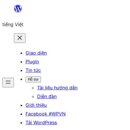
Chuyển
đến
tiếng Việt
phần
nội
dung
Giao diện
Plugin
Tin tức
Hỗ trợ
Tài liệu hướng dẫn
Diễn đàn
Giới thiệu
Facebook #WPVN
Tải WordPress