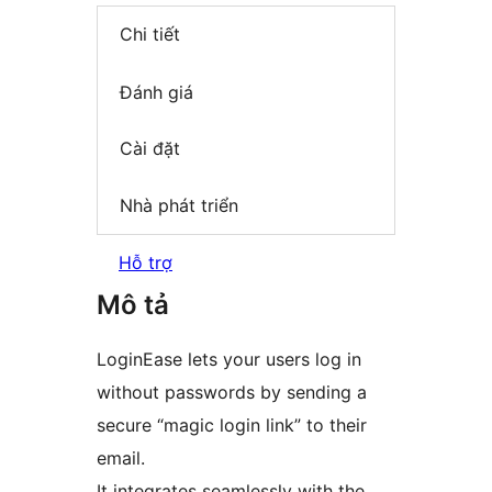
Chi tiết
Đánh giá
Cài đặt
Nhà phát triển
Hỗ trợ
Mô tả
LoginEase lets your users log in
without passwords by sending a
secure “magic login link” to their
email.
It integrates seamlessly with the