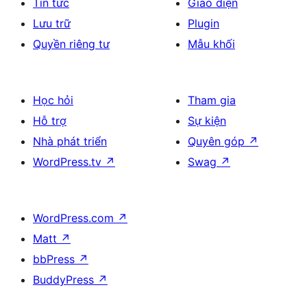
Tin tức
Giao diện
Lưu trữ
Plugin
Quyền riêng tư
Mẫu khối
Học hỏi
Tham gia
Hỗ trợ
Sự kiện
Nhà phát triển
Quyên góp
↗
WordPress.tv
↗
Swag
↗
WordPress.com
↗
Matt
↗
bbPress
↗
BuddyPress
↗