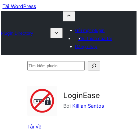
Tải WordPress
Gửi một plugin
Plugin Directory
Yêu thích của tôi
Đăng nhập
Tìm
kiếm
plugin
LoginEase
Bởi
Killian Santos
Tải về