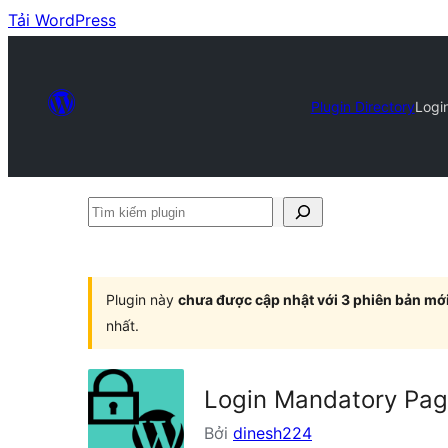
Tải WordPress
Plugin Directory
Logi
Tìm
kiếm
plugin
Plugin này
chưa được cập nhật với 3 phiên bản mớ
nhất.
Login Mandatory Pa
Bởi
dinesh224