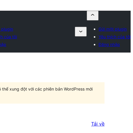
 plugin
Gửi một plugin
ch của tôi
Yêu thích của tôi
hập
Đăng nhập
có thể xung đột với các phiên bản WordPress mới
Tải về