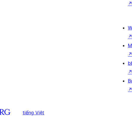
W
M
b
B
tiếng Việt