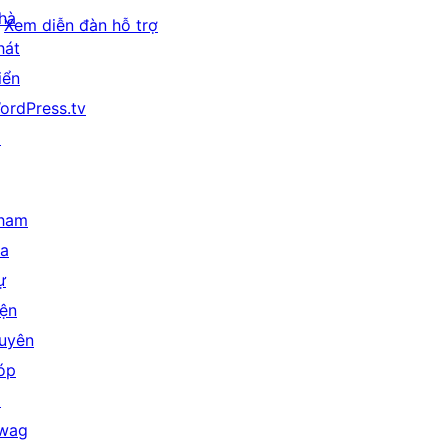
hà
Xem diễn đàn hỗ trợ
hát
iển
ordPress.tv
↗
ham
ia
ự
iện
uyên
óp
↗
wag