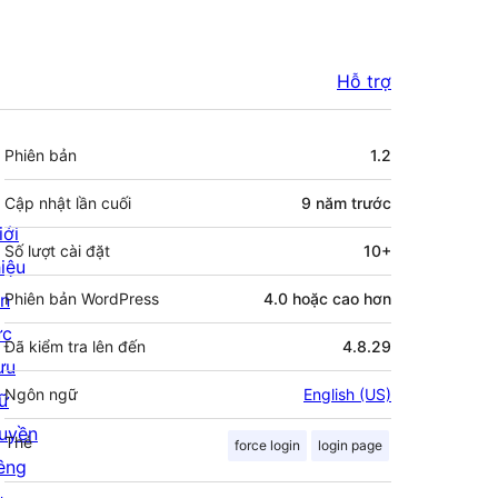
Hỗ trợ
Meta
Phiên bản
1.2
Cập nhật lần cuối
9 năm
trước
iới
Số lượt cài đặt
10+
hiệu
in
Phiên bản WordPress
4.0 hoặc cao hơn
ức
Đã kiểm tra lên đến
4.8.29
ưu
Ngôn ngữ
English (US)
rữ
uyền
Thẻ
force login
login page
iêng