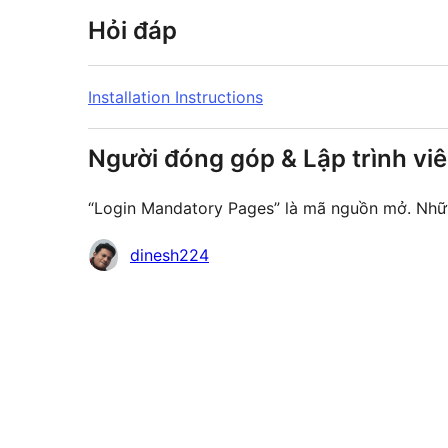
Hỏi đáp
Installation Instructions
Người đóng góp & Lập trình vi
“Login Mandatory Pages” là mã nguồn mở. Nhữn
Những
dinesh224
người
đóng
góp