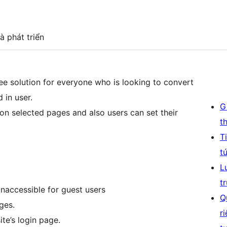
à phát triển
e solution for everyone who is looking to convert
 in user.
G
 on selected pages and also users can set their
t
T
t
L
t
naccessible for guest users
Q
ges.
r
te’s login page.