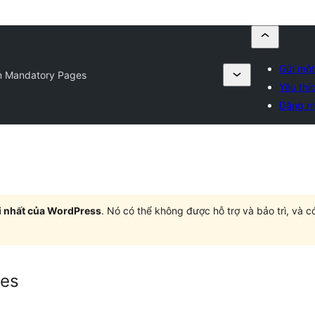
Gửi một
n Mandatory Pages
Yêu thí
Đăng n
i nhất của WordPress
. Nó có thể không được hỗ trợ và bảo trì, và 
ges