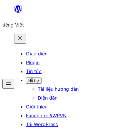
Chuyển
đến
tiếng Việt
phần
nội
dung
Giao diện
Plugin
Tin tức
Hỗ trợ
Tài liệu hướng dẫn
Diễn đàn
Giới thiệu
Facebook #WPVN
Tải WordPress