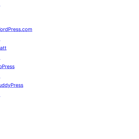
↗
ordPress.com
↗
att
↗
bPress
↗
uddyPress
↗