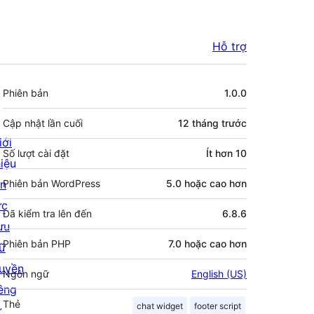
Hỗ trợ
Meta
Phiên bản
1.0.0
Cập nhật lần cuối
12 tháng
trước
iới
Số lượt cài đặt
Ít hơn 10
hiệu
in
Phiên bản WordPress
5.0 hoặc cao hơn
ức
Đã kiểm tra lên đến
6.8.6
ưu
Phiên bản PHP
7.0 hoặc cao hơn
rữ
uyền
Ngôn ngữ
English (US)
iêng
Thẻ
chat widget
footer script
ư