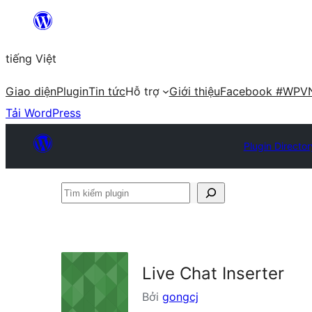
Chuyển
đến
tiếng Việt
phần
nội
Giao diện
Plugin
Tin tức
Hỗ trợ
Giới thiệu
Facebook #WPV
dung
Tải WordPress
Plugin Director
Tìm
kiếm
plugin
Live Chat Inserter
Bởi
gongcj