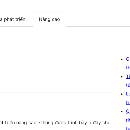
à phát triển
Nâng cao
G
t
T
t
L
t
Q
r
t triển nâng cao. Chúng được trình bày ở đây cho
t