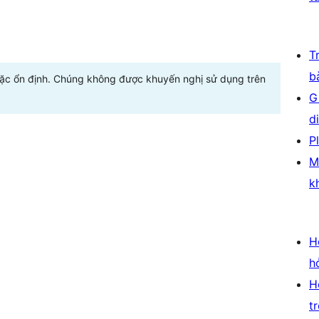
T
b
oặc ổn định. Chúng không được khuyến nghị sử dụng trên
G
d
P
M
k
H
h
H
t