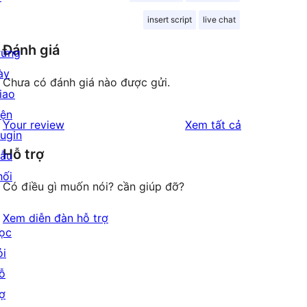
insert script
live chat
Đánh giá
rưng
ày
Chưa có đánh giá nào được gửi.
iao
iện
đánh
Your review
Xem tất cả
lugin
giá
Hỗ trợ
ẫu
hối
Có điều gì muốn nói? cần giúp đỡ?
Xem diễn đàn hỗ trợ
ọc
ỏi
ỗ
rợ