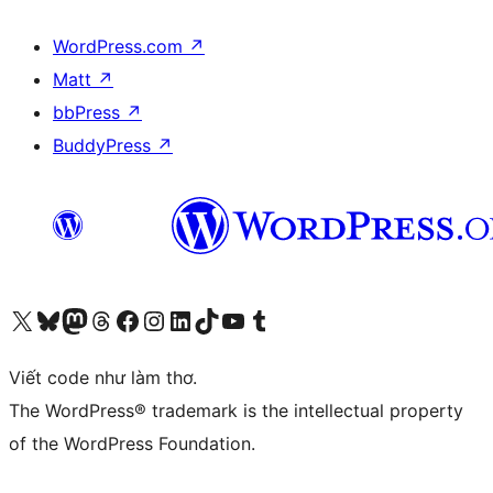
WordPress.com
↗
Matt
↗
bbPress
↗
BuddyPress
↗
Truy cập tài khoản X (trước đây là Twitter) của chúng tôi
Visit our Bluesky account
Visit our Mastodon account
Visit our Threads account
Xem trang Facebook của chúng tôi
Truy cập tài khoản Instagram của chúng tôi
Truy cập tài khoản LinkedIn của chúng tôi
Visit our TikTok account
Truy cập kênh YouTube của chúng tôi
Visit our Tumblr account
Viết code như làm thơ.
The WordPress® trademark is the intellectual property
of the WordPress Foundation.