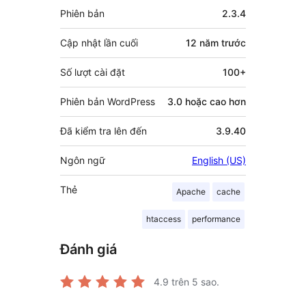
Meta
Phiên bản
2.3.4
Cập nhật lần cuối
12 năm
trước
Số lượt cài đặt
100+
Phiên bản WordPress
3.0 hoặc cao hơn
Đã kiểm tra lên đến
3.9.40
Ngôn ngữ
English (US)
Thẻ
Apache
cache
htaccess
performance
Đánh giá
4.9
trên 5 sao.