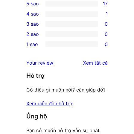
5 sao
17
17
4 sao
1
5-
1
3 sao
0
star
4-
0
2 sao
0
reviews
star
3-
0
1 sao
0
review
star
2-
0
reviews
star
1-
đánh
Your review
Xem tất cả
reviews
star
giá
Hỗ trợ
reviews
Có điều gì muốn nói? cần giúp đỡ?
Xem diễn đàn hỗ trợ
Ủng hộ
Bạn có muốn hỗ trợ vào sự phát