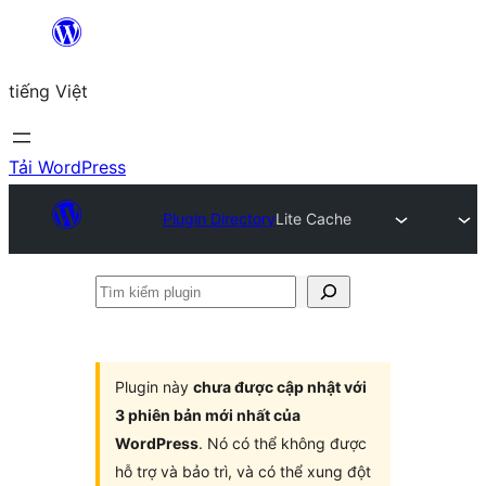
Chuyển
đến
tiếng Việt
phần
nội
dung
Tải WordPress
Plugin Directory
Lite Cache
Tìm
kiếm
plugin
Plugin này
chưa được cập nhật với
3 phiên bản mới nhất của
WordPress
. Nó có thể không được
hỗ trợ và bảo trì, và có thể xung đột